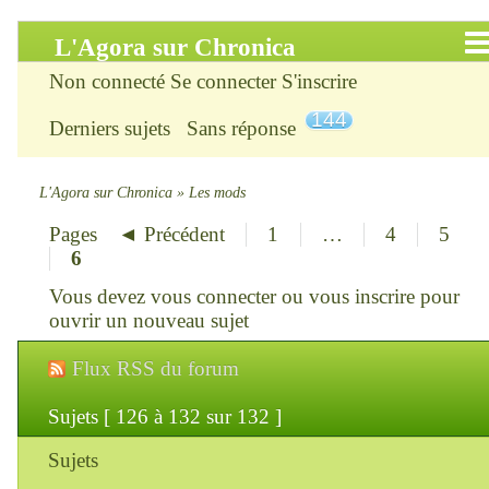
L'Agora sur Chronica
Non connecté
Se connecter
S'inscrire
Accueil
144
Derniers sujets
Sans réponse
Infos
Chercher
L'Agora sur Chronica
»
Les mods
Pages
◄ Précédent
1
…
4
5
S’inscrire
6
Connexion
Vous devez
vous connecter
ou
vous inscrire
pour
ouvrir un nouveau sujet
Chronica : le site
Flux RSS du forum
ChroniKat : les liens
Sujets [ 126 à 132 sur 132 ]
CONTACT
Sujets