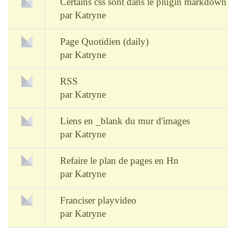
Certains css sont dans le plugin markdown
par
Katryne
Page Quotidien (daily)
par
Katryne
RSS
par
Katryne
Liens en _blank du mur d'images
par
Katryne
Refaire le plan de pages en Hn
par
Katryne
Franciser playvideo
par
Katryne