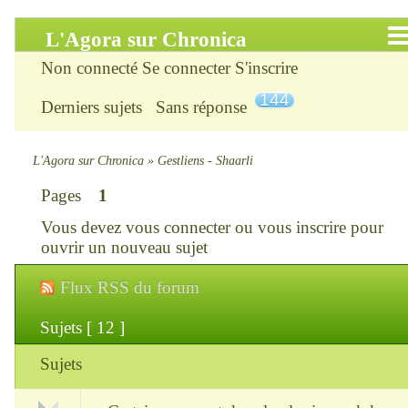
L'Agora sur Chronica
Non connecté
Se connecter
S'inscrire
Accueil
144
Derniers sujets
Sans réponse
Infos
Chercher
L'Agora sur Chronica
»
Gestliens - Shaarli
Pages
1
S’inscrire
Vous devez
vous connecter
ou
vous inscrire
pour
Connexion
ouvrir un nouveau sujet
Flux RSS du forum
Chronica : le site
Sujets [ 12 ]
ChroniKat : les liens
Sujets
CONTACT