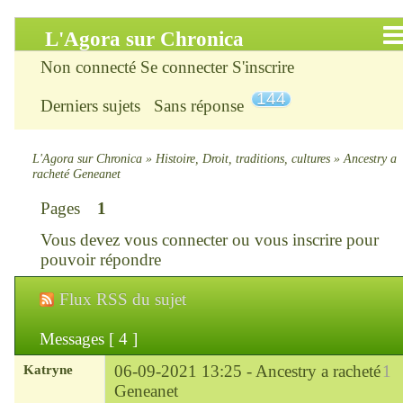
L'Agora sur Chronica
Non connecté
Se connecter
S'inscrire
Accueil
144
Derniers sujets
Sans réponse
Infos
Chercher
L'Agora sur Chronica
»
Histoire, Droit, traditions, cultures
»
Ancestry a
racheté Geneanet
S’inscrire
Pages
1
Vous devez
vous connecter
ou
vous inscrire
pour
Connexion
pouvoir répondre
Chronica : le site
Flux RSS du sujet
ChroniKat : les liens
Messages [ 4 ]
Katryne
06-09-2021 13:25 -
Ancestry a racheté
1
CONTACT
Geneanet