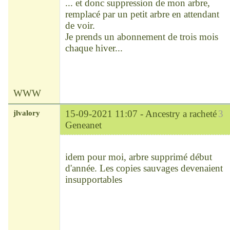
... et donc suppression de mon arbre,
remplacé par un petit arbre en attendant
de voir.
Je prends un abonnement de trois mois
chaque hiver...
WWW
jlvalory
15-09-2021 11:07 -
Ancestry a racheté
3
Geneanet
Modérateur
Déconnecté
idem pour moi, arbre supprimé début
d'année. Les copies sauvages devenaient
insupportables