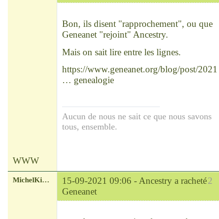
Chef
Déconnecté
Bon, ils disent "rapprochement", ou que
Geneanet "rejoint" Ancestry.
Mais on sait lire entre les lignes.
https://www.geneanet.org/blog/post/2021
… genealogie
Aucun de nous ne sait ce que nous savons
tous, ensemble.
WWW
MichelKirsch
15-09-2021 09:06 -
Ancestry a racheté
2
Geneanet
Chef
Déconnecté