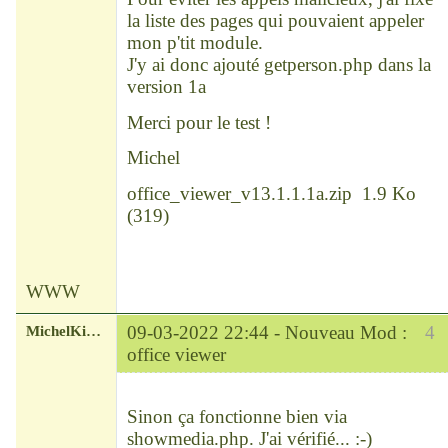
la liste des pages qui pouvaient appeler
mon p'tit module.
J'y ai donc ajouté getperson.php dans la
version 1a
Merci pour le test !
Michel
office_viewer_v13.1.1.1a.zip
1.9 Ko
(
319
)
WWW
MichelKirsch
09-03-2022 22:44 -
Nouveau Mod :
4
office viewer
Chef
Déconnecté
Sinon ça fonctionne bien via
showmedia.php. J'ai vérifié... :-)