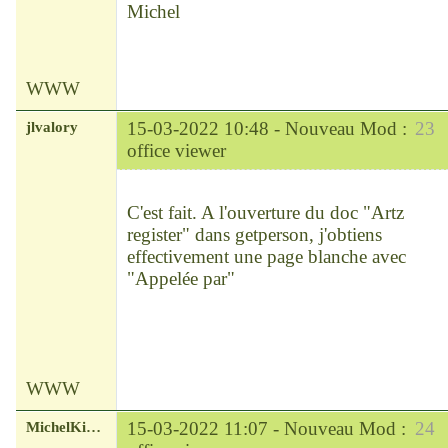
Michel
WWW
jlvalory
15-03-2022 10:48 -
Nouveau Mod :
23
office viewer
Modérateur
Déconnecté
C'est fait. A l'ouverture du doc "Artz
register" dans getperson, j'obtiens
effectivement une page blanche avec
"Appelée par"
WWW
MichelKirsch
15-03-2022 11:07 -
Nouveau Mod :
24