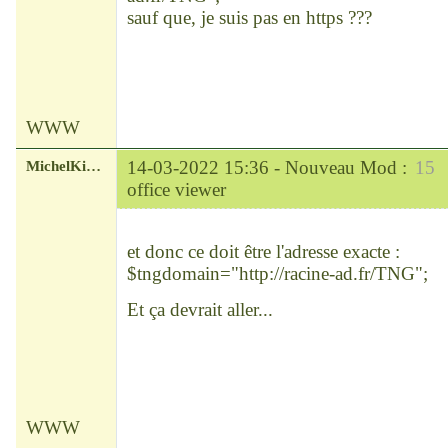
sauf que, je suis pas en https ???
WWW
MichelKirsch
14-03-2022 15:36 -
Nouveau Mod :
15
office viewer
Chef
Déconnecté
et donc ce doit être l'adresse exacte :
$tngdomain="http://racine-ad.fr/TNG";
Et ça devrait aller...
WWW