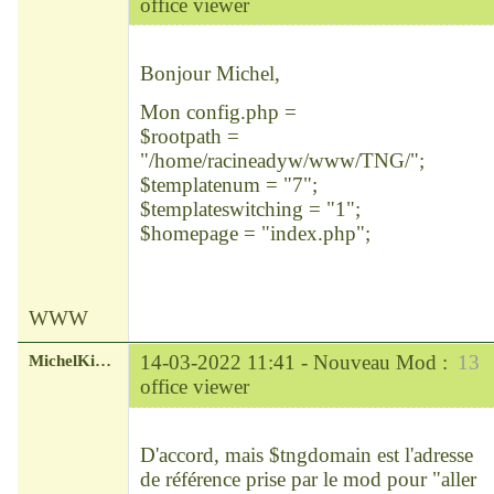
office viewer
Modérateur
Déconnecté
Bonjour Michel,
Mon config.php =
$rootpath =
"/home/racineadyw/www/TNG/";
$templatenum = "7";
$templateswitching = "1";
$homepage = "index.php";
WWW
MichelKirsch
14-03-2022 11:41 -
Nouveau Mod :
13
office viewer
Chef
Déconnecté
D'accord, mais $tngdomain est l'adresse
de référence prise par le mod pour "aller