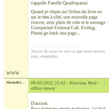
s'appelle Famille Quadropanni.
Quand je clique sur l'icône du livre ou
sur le titre à côté, une nouvelle page
s'ouvre, avec plein de vide et le message :
Unexpected External Call. Exiting.
Please go back one page...
Aucun de nous ne sait ce que nous savons
tous, ensemble.
WWW
MichelKirsch
09-03-2022 22:42 -
Nouveau Mod :
3
office viewer
Chef
Déconnecté
D'accord.
Pour éviter les appels malicieux, j'ai fixé