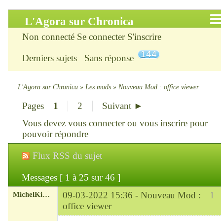
L'Agora sur Chronica
Non connecté
Se connecter
S'inscrire
Accueil
144
Derniers sujets
Sans réponse
Infos
Chercher
L'Agora sur Chronica
»
Les mods
»
Nouveau Mod : office viewer
Pages
1
2
Suivant ►
S’inscrire
Vous devez
vous connecter
ou
vous inscrire
pour
Connexion
pouvoir répondre
Flux RSS du sujet
Chronica : le site
Messages [ 1 à 25 sur 46 ]
ChroniKat : les liens
MichelKirsch
09-03-2022 15:36 -
Nouveau Mod :
1
CONTACT
office viewer
Chef