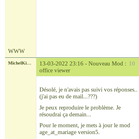
WWW
MichelKirsch
13-03-2022 23:16 -
Nouveau Mod :
10
office viewer
Chef
Déconnecté
Désolé, je n'avais pas suivi vos réponses..
(j'ai pas eu de mail...???)
Je peux reproduire le problème. Je
résoudrai ça demain...
Pour le moment, je mets à jour le mod
age_at_mariage version5.