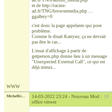
et de
http://racine-
ad.fr/TNG/browsemedia.php …
ggallery=0
c'est donc la page appelante qui pose
problème.
Comme le disait Katryne, ça ne devrait
pas être le cas...
L'essai d'affichage à partir de
getperson.php donne lieu à un message
"Unexpected External Call", ce qui est
déjà mieux...
WWW
MichelKirsch
14-03-2022 23:24 -
Nouveau Mod :
18
office viewer
Chef