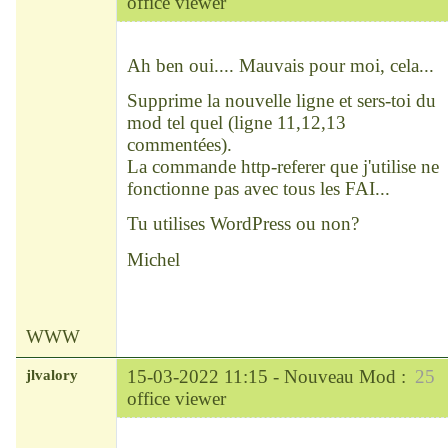
office viewer
Chef
Déconnecté
Ah ben oui.... Mauvais pour moi, cela...
Supprime la nouvelle ligne et sers-toi du
mod tel quel (ligne 11,12,13
commentées).
La commande http-referer que j'utilise ne
fonctionne pas avec tous les FAI...
Tu utilises WordPress ou non?
Michel
WWW
jlvalory
15-03-2022 11:15 -
Nouveau Mod :
25
office viewer
Modérateur
Déconnecté