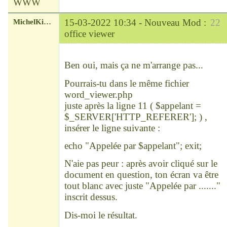
WWW
MichelKirsch
15-03-2022 10:34 -
Nouveau Mod :
22
office viewer
Chef
Déconnecté
Ben oui, mais ça ne m'arrange pas...
Pourrais-tu dans le même fichier
word_viewer.php
juste après la ligne 11 ( $appelant =
$_SERVER['HTTP_REFERER']; ) ,
insérer le ligne suivante :
echo "Appelée par $appelant"; exit;
N'aie pas peur : après avoir cliqué sur le
document en question, ton écran va être
tout blanc avec juste "Appelée par ......."
inscrit dessus.
Dis-moi le résultat.