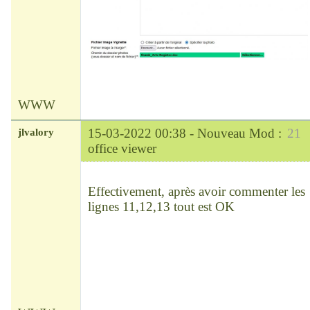
WWW
jlvalory
15-03-2022 00:38 -
Nouveau Mod :
21
office viewer
Modérateur
Déconnecté
Effectivement, après avoir commenter les
lignes 11,12,13 tout est OK