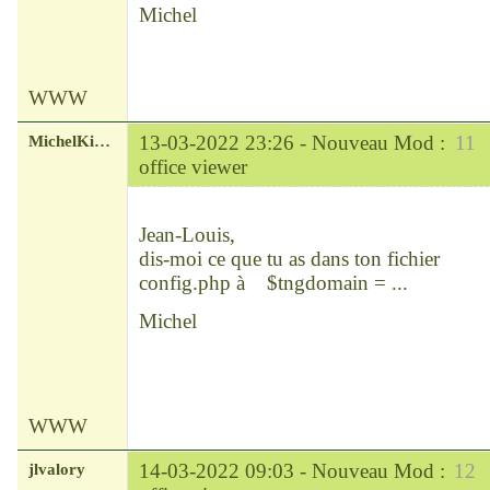
Michel
WWW
MichelKirsch
13-03-2022 23:26 -
Nouveau Mod :
11
office viewer
Chef
Déconnecté
Jean-Louis,
dis-moi ce que tu as dans ton fichier
config.php à $tngdomain = ...
Michel
WWW
jlvalory
14-03-2022 09:03 -
Nouveau Mod :
12