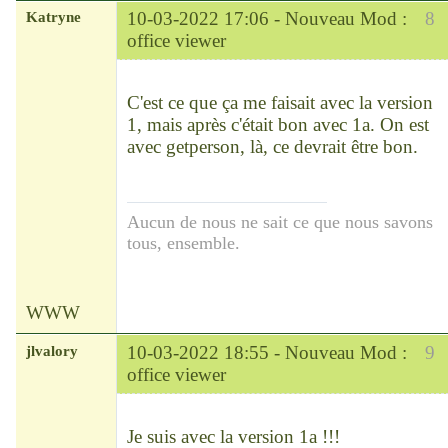
Katryne
10-03-2022 17:06 -
Nouveau Mod :
8
office viewer
Chef
Déconnecté
C'est ce que ça me faisait avec la version
1, mais après c'était bon avec 1a. On est
avec getperson, là, ce devrait être bon.
Aucun de nous ne sait ce que nous savons
tous, ensemble.
WWW
jlvalory
10-03-2022 18:55 -
Nouveau Mod :
9
office viewer
Modérateur
Déconnecté
Je suis avec la version 1a !!!