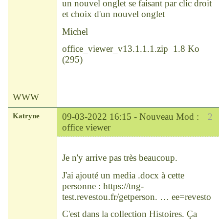
un nouvel onglet se faisant par clic droit
et choix d'un nouvel onglet
Michel
office_viewer_v13.1.1.1.zip
1.8 Ko
(
295
)
WWW
Katryne
09-03-2022 16:15 -
Nouveau Mod :
2
office viewer
Chef
Déconnecté
Je n'y arrive pas très beaucoup.
J'ai ajouté un media .docx à cette
personne :
https://tng-
test.revestou.fr/getperson. … ee=revesto
C'est dans la collection Histoires. Ça