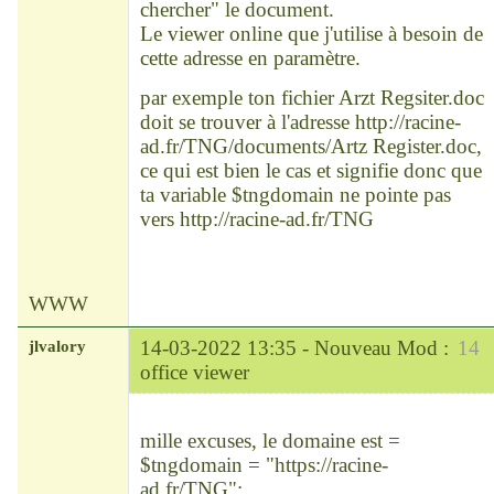
chercher" le document.
Le viewer online que j'utilise à besoin de
cette adresse en paramètre.
par exemple ton fichier Arzt Regsiter.doc
doit se trouver à l'adresse
http://racine-
ad.fr/TNG/documents/Artz
Register.doc,
ce qui est bien le cas et signifie donc que
ta variable $tngdomain ne pointe pas
vers
http://racine-ad.fr/TNG
WWW
jlvalory
14-03-2022 13:35 -
Nouveau Mod :
14
office viewer
Modérateur
Déconnecté
mille excuses, le domaine est =
$tngdomain = "
https://racine-
ad.fr/TNG
";