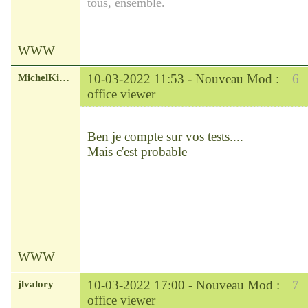
tous, ensemble.
WWW
MichelKirsch
10-03-2022 11:53 -
Nouveau Mod :
6
office viewer
Chef
Déconnecté
Ben je compte sur vos tests....
Mais c'est probable
WWW
jlvalory
10-03-2022 17:00 -
Nouveau Mod :
7
office viewer