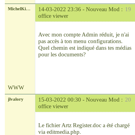
MichelKirsch
14-03-2022 23:36 -
Nouveau Mod :
19
office viewer
Chef
Déconnecté
Avec mon compte Admin réduit, je n'ai
pas accès à ton menu configurations.
Quel chemin est indiqué dans tes médias
pour les documents?
WWW
jlvalory
15-03-2022 00:30 -
Nouveau Mod :
20
office viewer
Modérateur
Déconnecté
Le fichier Artz Register.doc a été chargé
via editmedia.php.