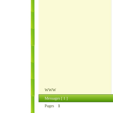
WWW
Messages [ 1 ]
Pages
1