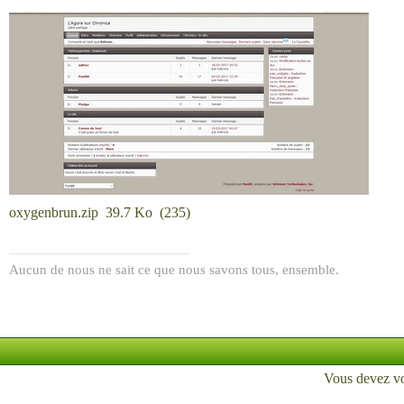
oxygenbrun.zip
39.7 Ko
(
235
)
Aucun de nous ne sait ce que nous savons tous, ensemble.
Vous devez
v