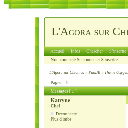
L'Agora sur Ch
Accueil
Infos
Chercher
S’inscrire
Non connecté
Se connecter
S'inscrire
L'Agora sur Chronica
»
PunBB
»
Thème Oxyge
Pages
1
Messages [ 1 ]
Katryne
Chef
Déconnecté
Plus d'infos