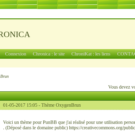
ronica
Connexion
Chronica : le site
ChroniKat : les liens
CONTA
nBrun
Vous devez
v
01-05-2017 15:05 -
Thème OxygenBrun
Voici un thème pour PunBB que j'ai réalisé pour une utilisation pers
. (Déposé dans le domaine public)
https://creativecommons.org/publi