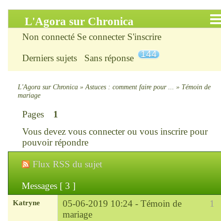
L'Agora sur Chronica
Non connecté
Se connecter
S'inscrire
Accueil
144
Derniers sujets
Sans réponse
Infos
Chercher
L'Agora sur Chronica
»
Astuces : comment faire pour ...
»
Témoin de
mariage
S’inscrire
Pages
1
Vous devez
vous connecter
ou
vous inscrire
pour
Connexion
pouvoir répondre
Chronica : le site
Flux RSS du sujet
ChroniKat : les liens
Messages [ 3 ]
Katryne
05-06-2019 10:24 -
Témoin de
1
CONTACT
mariage