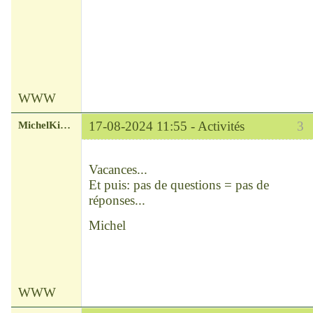
WWW
MichelKirsch
17-08-2024 11:55 -
Activités
3
Chef
Déconnecté
Vacances...
Et puis: pas de questions = pas de
réponses...
Michel
WWW