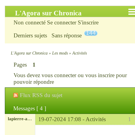
L'Agora sur Chronica
Non connecté
Se connecter
S'inscrire
Accueil
144
Derniers sujets
Sans réponse
Infos
Chercher
L'Agora sur Chronica
»
Les mods
»
Activités
Pages
1
S’inscrire
Vous devez
vous connecter
ou
vous inscrire
pour
Connexion
pouvoir répondre
Flux RSS du sujet
Chronica : le site
Messages [ 4 ]
ChroniKat : les liens
lapierre-amerique
19-07-2024 17:08 -
Activités
1
CONTACT
Modérateur
Déconnecté