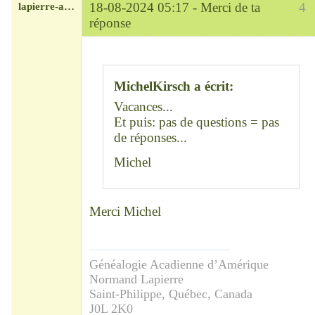
lapierre-amerique
18-08-2024 05:17 -
Merci de ta
4
réponse
Modérateur
Déconnecté
MichelKirsch a écrit:
Vacances...
Et puis: pas de questions = pas
de réponses...
Michel
Merci Michel
Généalogie Acadienne d’Amérique
Normand Lapierre
Saint-Philippe, Québec, Canada
J0L 2K0