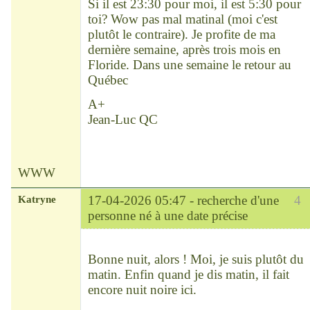
Si il est 23:30 pour moi, il est 5:30 pour
toi? Wow pas mal matinal (moi c'est
plutôt le contraire). Je profite de ma
dernière semaine, après trois mois en
Floride. Dans une semaine le retour au
Québec
A+
Jean-Luc QC
WWW
Katryne
17-04-2026 05:47 -
recherche d'une
4
personne né à une date précise
Chef
Déconnecté
Bonne nuit, alors ! Moi, je suis plutôt du
matin. Enfin quand je dis matin, il fait
encore nuit noire ici.