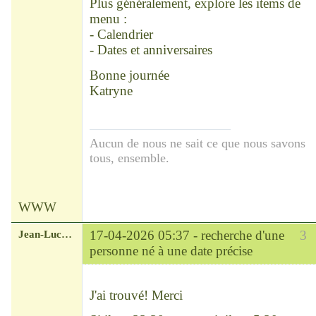
Plus généralement, explore les items de
menu :
- Calendrier
- Dates et anniversaires
Bonne journée
Katryne
Aucun de nous ne sait ce que nous savons
tous, ensemble.
WWW
Jean-Luc-Lauzon
17-04-2026 05:37 -
recherche d'une
3
personne né à une date précise
Modérateur
Déconnecté
J'ai trouvé! Merci