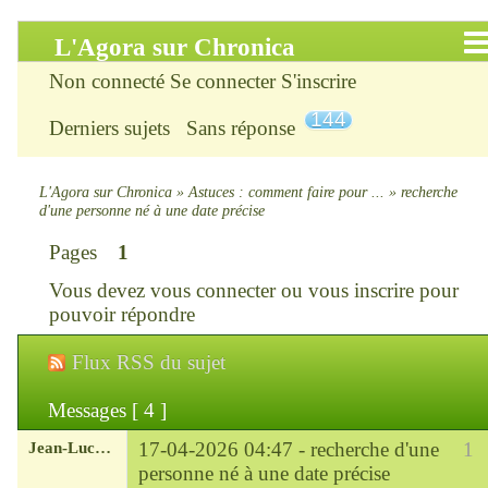
L'Agora sur Chronica
Non connecté
Se connecter
S'inscrire
Accueil
144
Derniers sujets
Sans réponse
Infos
Chercher
L'Agora sur Chronica
»
Astuces : comment faire pour ...
»
recherche
d'une personne né à une date précise
S’inscrire
Pages
1
Vous devez
vous connecter
ou
vous inscrire
pour
Connexion
pouvoir répondre
Chronica : le site
Flux RSS du sujet
ChroniKat : les liens
Messages [ 4 ]
Jean-Luc-Lauzon
17-04-2026 04:47 -
recherche d'une
1
CONTACT
personne né à une date précise