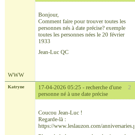
Modérateur
Déconnecté
Bonjour,
Comment faire pour trouver toutes les
personnes nés à date précise? exemple
toutes les personnes nées le 20 février
1933
Jean-Luc QC
WWW
Katryne
17-04-2026 05:25 -
recherche d'une
2
personne né à une date précise
Chef
Déconnecté
Coucou Jean-Luc !
Regarde-là :
https://www.leslauzon.com/anniversaries.