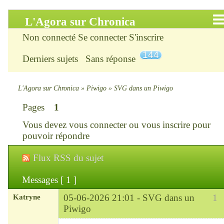
L'Agora sur Chronica
Non connecté
Se connecter
S'inscrire
Accueil
144
Derniers sujets
Sans réponse
Infos
Chercher
L'Agora sur Chronica
»
Piwigo
»
SVG dans un Piwigo
Pages
1
S’inscrire
Vous devez
vous connecter
ou
vous inscrire
pour
Connexion
pouvoir répondre
Flux RSS du sujet
Chronica : le site
Messages [ 1 ]
ChroniKat : les liens
Katryne
05-06-2026 21:01 -
SVG dans un
1
CONTACT
Piwigo
Chef