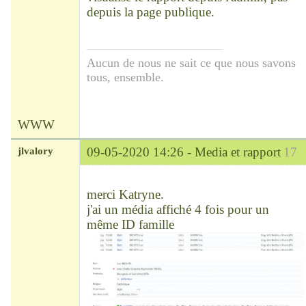
depuis la page publique.
Aucun de nous ne sait ce que nous savons
tous, ensemble.
WWW
jlvalory
09-05-2020 14:26 -
Media et rapport
17
Modérateur
Déconnecté
merci Katryne.
j'ai un média affiché 4 fois pour un
même ID famille