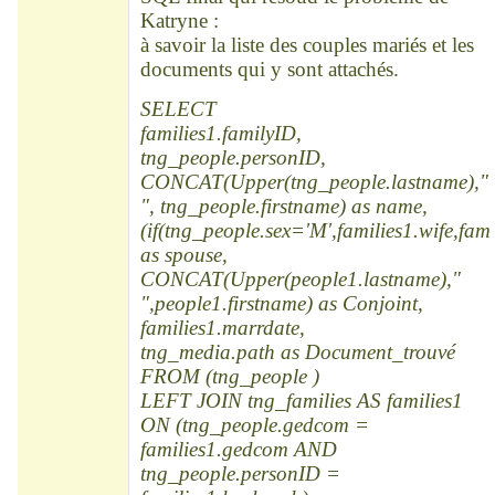
Katryne :
à savoir la liste des couples mariés et les
documents qui y sont attachés.
SELECT
families1.familyID,
tng_people.personID,
CONCAT(Upper(tng_people.lastname),"
", tng_people.firstname) as name,
(if(tng_people.sex='M',families1.wife,fam
as spouse,
CONCAT(Upper(people1.lastname),"
",people1.firstname) as Conjoint,
families1.marrdate,
tng_media.path as Document_trouvé
FROM (tng_people )
LEFT JOIN tng_families AS families1
ON (tng_people.gedcom =
families1.gedcom AND
tng_people.personID =