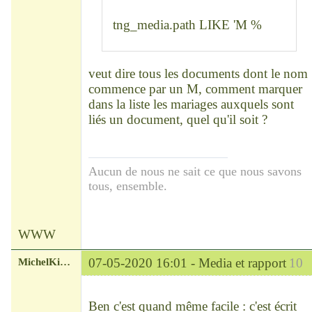
tng_media.path LIKE 'M %
veut dire tous les documents dont le nom
commence par un M, comment marquer
dans la liste les mariages auxquels sont
liés un document, quel qu'il soit ?
Aucun de nous ne sait ce que nous savons
tous, ensemble.
WWW
MichelKirsch
07-05-2020 16:01 -
Media et rapport
10
Chef
Déconnecté
Ben c'est quand même facile : c'est écrit