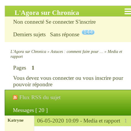
L'Agora sur Chronica
Non connecté
Se connecter
S'inscrire
Accueil
144
Derniers sujets
Sans réponse
Infos
Chercher
L'Agora sur Chronica
»
Astuces : comment faire pour ...
»
Media et
rapport
S’inscrire
Pages
1
Vous devez
vous connecter
ou
vous inscrire
pour
Connexion
pouvoir répondre
Chronica : le site
Flux RSS du sujet
ChroniKat : les liens
Messages [ 20 ]
Katryne
06-05-2020 10:09 -
Media et rapport
1
CONTACT
Chef