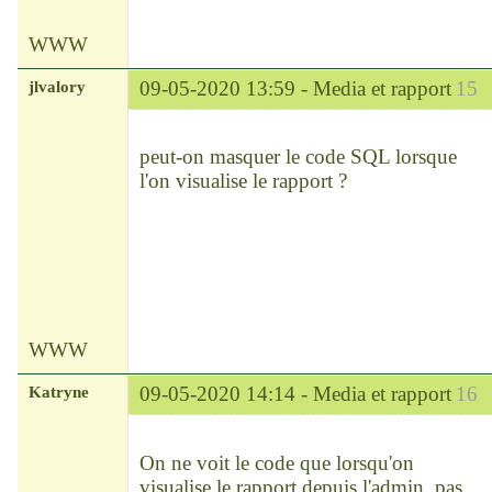
WWW
jlvalory
09-05-2020 13:59 -
Media et rapport
15
Modérateur
Déconnecté
peut-on masquer le code SQL lorsque
l'on visualise le rapport ?
WWW
Katryne
09-05-2020 14:14 -
Media et rapport
16
Chef
Déconnecté
On ne voit le code que lorsqu'on
visualise le rapport depuis l'admin, pas