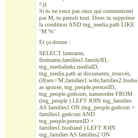
!:))
Si tu ne veux pas ceux qui commencent
par M, tu prends tout. Donc tu supprime
la condition AND tng_media.path LIKE
"M %"
Et ça donne :
SELECT lastname,
firstname,families1.familyID,
tng_medialinks.mediaID,
tng_media.path as documents_trouvés,
(if(sex='M',families1.wife,families2.husba
as spouse, tng_people.personID,
tng_people.gedcom, nameorder FROM
(tng_people ) LEFT JOIN tng_families
AS families1 ON (tng_people.gedcom =
families1.gedcom AND
tng_people.personID =
families1.husband ) LEFT JOIN
tng_families AS families2 ON