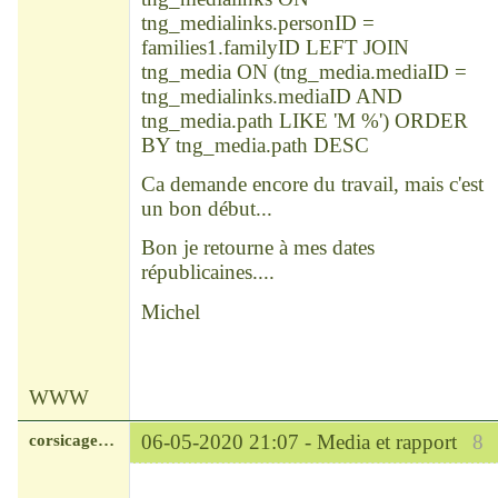
tng_medialinks.personID =
families1.familyID LEFT JOIN
tng_media ON (tng_media.mediaID =
tng_medialinks.mediaID AND
tng_media.path LIKE 'M %') ORDER
BY tng_media.path DESC
Ca demande encore du travail, mais c'est
un bon début...
Bon je retourne à mes dates
républicaines....
Michel
WWW
corsicagenealugia
06-05-2020 21:07 -
Media et rapport
8
Modérateur
Déconnecté