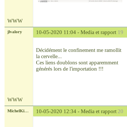
WWW
jlvalory
10-05-2020 11:04 -
Media et rapport
19
Modérateur
Déconnecté
Décidément le confinement me ramollit
la cervelle...
Ces liens doublons sont apparemment
générés lors de l'importation !!!
WWW
MichelKirsch
10-05-2020 12:34 -
Media et rapport
20
Chef
Déconnecté