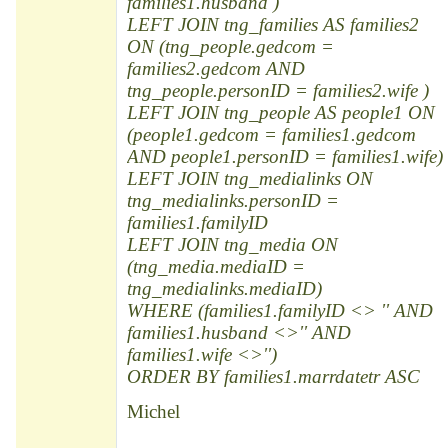
families1.husband )
LEFT JOIN tng_families AS families2
ON (tng_people.gedcom =
families2.gedcom AND
tng_people.personID = families2.wife )
LEFT JOIN tng_people AS people1 ON
(people1.gedcom = families1.gedcom
AND people1.personID = families1.wife)
LEFT JOIN tng_medialinks ON
tng_medialinks.personID =
families1.familyID
LEFT JOIN tng_media ON
(tng_media.mediaID =
tng_medialinks.mediaID)
WHERE (families1.familyID <> '' AND
families1.husband <>'' AND
families1.wife <>'')
ORDER BY families1.marrdatetr ASC
Michel