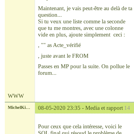
Maintenant, je vais peut-être au delà de ta
question...
Si tu veux une liste comme la seconde
que tu me montres, avec une colonne
vide en plus, ajoute simplement ceci :
, "" as Acte_vérifié
, juste avant le FROM
Passes en MP pour la suite. On pollue le
forum...
WWW
MichelKirsch
08-05-2020 23:35 -
Media et rapport
14
Chef
Déconnecté
Pour ceux que cela intéresse, voici le
SQL final qui résoud le problème de