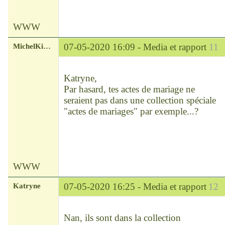
WWW
MichelKirsch
07-05-2020 16:09 -
Media et rapport
11
Chef
Déconnecté
Katryne,
Par hasard, tes actes de mariage ne
seraient pas dans une collection spéciale
"actes de mariages" par exemple...?
WWW
Katryne
07-05-2020 16:25 -
Media et rapport
12
Chef
Déconnecté
Nan, ils sont dans la collection