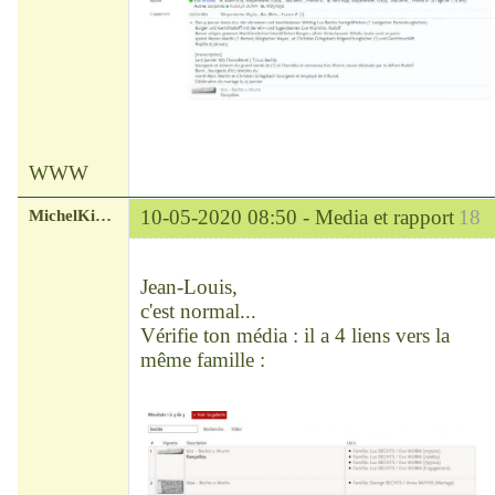
WWW
MichelKirsch
10-05-2020 08:50 -
Media et rapport
18
Chef
Déconnecté
Jean-Louis,
c'est normal...
Vérifie ton média : il a 4 liens vers la
même famille :