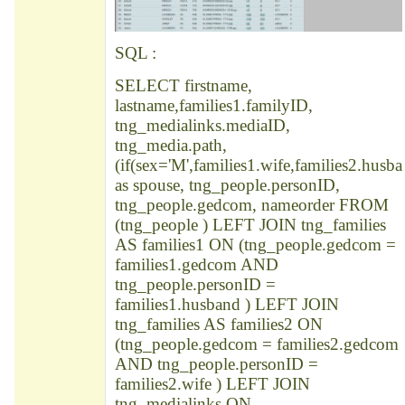
SQL :
SELECT firstname,
lastname,families1.familyID,
tng_medialinks.mediaID,
tng_media.path,
(if(sex='M',families1.wife,families2.husba
as spouse, tng_people.personID,
tng_people.gedcom, nameorder FROM
(tng_people ) LEFT JOIN tng_families
AS families1 ON (tng_people.gedcom =
families1.gedcom AND
tng_people.personID =
families1.husband ) LEFT JOIN
tng_families AS families2 ON
(tng_people.gedcom = families2.gedcom
AND tng_people.personID =
families2.wife ) LEFT JOIN
tng_medialinks ON