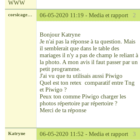
WWW
corsicagenealugia
06-05-2020 11:19 -
Media et rapport
2
Modérateur
Déconnecté
Bonjour Katryne
Je n'ai pas la réponse à ta question. Mais
il semblerait que dans le table des
mariages il n'y a pas de champ le reliant à
la photo. A mon avis il faut passer par un
petit programme.
J'ai vu que tu utilisais aussi Piwigo
Quel est ton retex comparatif entre Tng
et Piwigo ?
Peux ton comme Piwigo charger les
photos répertoire par répertoire ?
Merci de ta réponse
Katryne
06-05-2020 11:52 -
Media et rapport
3
Chef