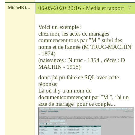
MichelKirsch
06-05-2020 20:16 -
Media et rapport
7
Chef
Déconnecté
Voici un exemple :
chez moi, les actes de mariages
commencent tous par "M " suivi des
noms et de l'année (M TRUC-MACHIN
- 1874)
(naissances : N truc - 1854 , décès : D
MACHIN - 1915)
donc j'ai pu faire ce SQL avec cette
réponse:
Là où il y a un nom de
documentcommençant par "M ", j'ai un
acte de mariage pour ce couple...