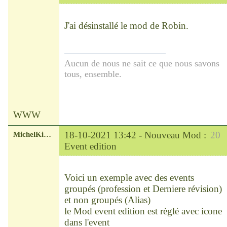
Chef
Déconnecté
J'ai désinstallé le mod de Robin.
Aucun de nous ne sait ce que nous savons
tous, ensemble.
WWW
MichelKirsch
18-10-2021 13:42 -
Nouveau Mod :
20
Event edition
Chef
Déconnecté
Voici un exemple avec des events
groupés (profession et Derniere révision)
et non groupés (Alias)
le Mod event edition est règlé avec icone
dans l'event