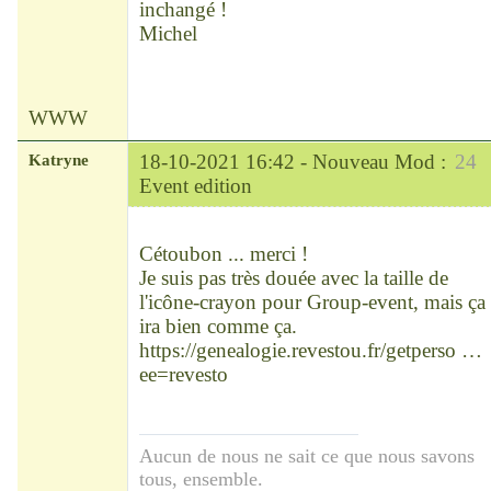
inchangé !
Michel
WWW
Katryne
18-10-2021 16:42 -
Nouveau Mod :
24
Event edition
Chef
Déconnecté
Cétoubon ... merci !
Je suis pas très douée avec la taille de
l'icône-crayon pour Group-event, mais ça
ira bien comme ça.
https://genealogie.revestou.fr/getperso …
ee=revesto
Aucun de nous ne sait ce que nous savons
tous, ensemble.