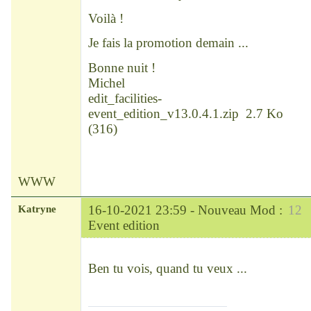
Voilà !
Je fais la promotion demain ...
Bonne nuit !
Michel
edit_facilities-
event_edition_v13.0.4.1.zip
2.7 Ko
(
316
)
WWW
Katryne
16-10-2021 23:59 -
Nouveau Mod :
12
Event edition
Chef
Déconnecté
Ben tu vois, quand tu veux ...