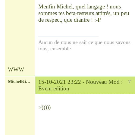
Déconnecté
Menfin Michel, quel langage ! nous
sommes tes beta-testeurs attitrés, un peu
de respect, que diantre ! :-P
Aucun de nous ne sait ce que nous savons
tous, ensemble.
WWW
MichelKirsch
15-10-2021 23:22 -
Nouveau Mod :
7
Event edition
Chef
Déconnecté
:-)))))