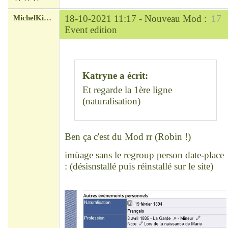
MichelKirsch
18-10-2021 11:17 -
Nouveau Mod :
17
Event edition
Chef
Déconnecté
Katryne a écrit:
Et regarde la 1ère ligne
(naturalisation)
Ben ça c'est du Mod rr (Robin !)
imùage sans le regroup person date-place
: (désisnstallé puis réinstallé sur le site)