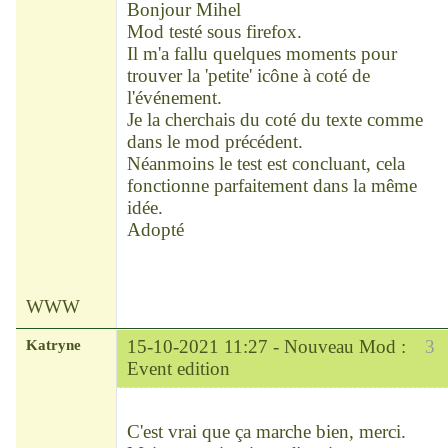
Bonjour Mihel
Mod testé sous firefox.
Il m'a fallu quelques moments pour
trouver la 'petite' icône à coté de
l'événement.
Je la cherchais du coté du texte comme
dans le mod précédent.
Néanmoins le test est concluant, cela
fonctionne parfaitement dans la même
idée.
Adopté
WWW
Katryne
15-10-2021 11:27 -
Nouveau Mod :
3
Event edition
Chef
Déconnecté
C'est vrai que ça marche bien, merci.