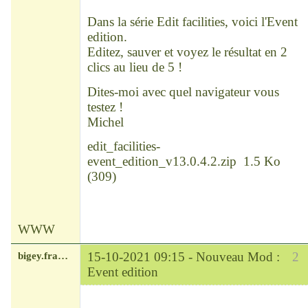
Déconnecté
Dans la série Edit facilities, voici l'Event
edition.
Editez, sauver et voyez le résultat en 2
clics au lieu de 5 !
Dites-moi avec quel navigateur vous
testez !
Michel
edit_facilities-
event_edition_v13.0.4.2.zip
1.5 Ko
(
309
)
WWW
bigey.francois
15-10-2021 09:15 -
Nouveau Mod :
2
Event edition
Modérateur
Déconnecté