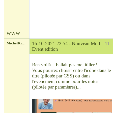
WWW
MichelKirsch
16-10-2021 23:54 -
Nouveau Mod :
11
Event edition
Chef
Déconnecté
Ben voilà... Fallait pas me titiller !
Vous pourrez choisir entre l'icône dans le
titre (pilotée par CSS) ou dans
l'évènement comme pour les notes
(pilotée par paramètres)...