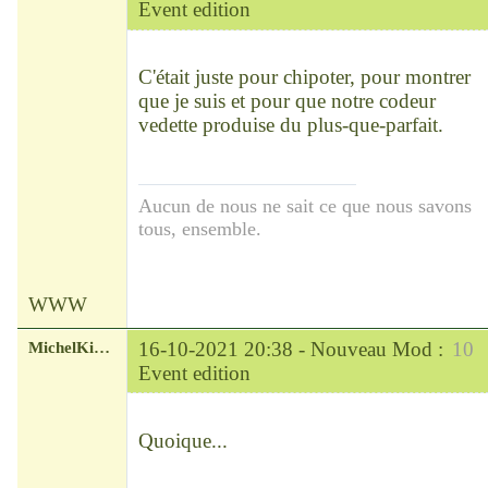
Event edition
Chef
Déconnecté
C'était juste pour chipoter, pour montrer
que je suis et pour que notre codeur
vedette produise du plus-que-parfait.
Aucun de nous ne sait ce que nous savons
tous, ensemble.
WWW
MichelKirsch
16-10-2021 20:38 -
Nouveau Mod :
10
Event edition
Chef
Déconnecté
Quoique...