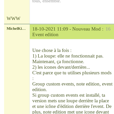
tous, ensemble.
WWW
MichelKirsch
18-10-2021 11:09 -
Nouveau Mod :
16
Event edition
Chef
Déconnecté
Une chose à la fois :
1) La loupe: elle ne fonctionnait pas.
Maintenant, ça fonctionne.
2) les icones devant/derrière...
C'est parce que tu utilises plusieurs mods
:
Group custom events, note edition, event
edition.
Si group custom events est installé, ta
version mets une loupe derrière la place
et une icône d'édition derrière l'event. De
plus, note edition met une icone devant