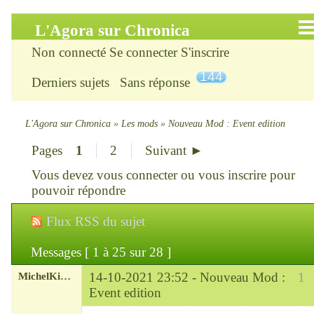
L'Agora sur Chronica
Non connecté
Se connecter
S'inscrire
Accueil
144
Derniers sujets
Sans réponse
Infos
Chercher
L'Agora sur Chronica
»
Les mods
»
Nouveau Mod : Event edition
Pages
1
2
Suivant ►
S’inscrire
Vous devez
vous connecter
ou
vous inscrire
pour
Connexion
pouvoir répondre
Flux RSS du sujet
Chronica : le site
Messages [ 1 à 25 sur 28 ]
ChroniKat : les liens
MichelKirsch
14-10-2021 23:52 -
Nouveau Mod :
1
CONTACT
Event edition
Chef