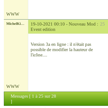
WWW
MichelKirsch
19-10-2021 00:10 -
Nouveau Mod :
25
Event edition
Chef
Déconnecté
Version 3a en ligne : il n'était pas
possible de modifier la hauteur de
l'icône....
WWW
Messages [ 1 à 25 sur 28
]