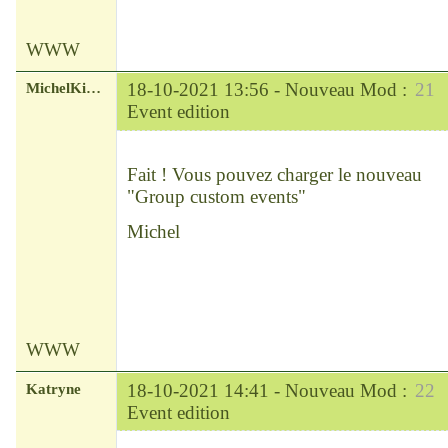
WWW
MichelKirsch
18-10-2021 13:56 -
Nouveau Mod :
21
Event edition
Chef
Déconnecté
Fait ! Vous pouvez charger le nouveau
"Group custom events"
Michel
WWW
Katryne
18-10-2021 14:41 -
Nouveau Mod :
22
Event edition
Chef