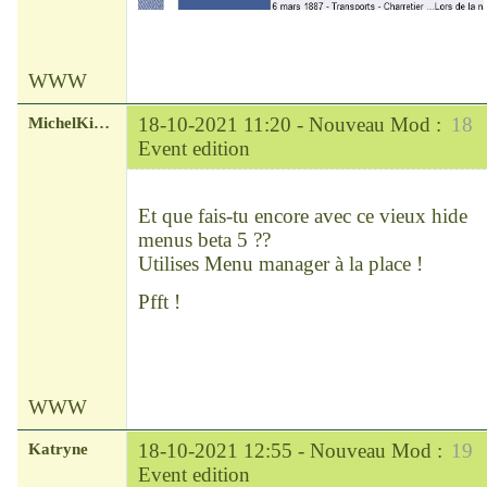
WWW
MichelKirsch
18-10-2021 11:20 -
Nouveau Mod :
18
Event edition
Chef
Déconnecté
Et que fais-tu encore avec ce vieux hide
menus beta 5 ??
Utilises Menu manager à la place !
Pfft !
WWW
Katryne
18-10-2021 12:55 -
Nouveau Mod :
19
Event edition