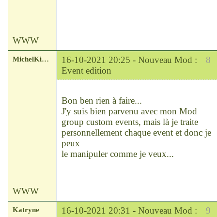
WWW
MichelKirsch
16-10-2021 20:25 -
Nouveau Mod :
8
Event edition
Chef
Déconnecté
Bon ben rien à faire...
J'y suis bien parvenu avec mon Mod
group custom events, mais là je traite
personnellement chaque event et donc je
peux
le manipuler comme je veux...
WWW
Katryne
16-10-2021 20:31 -
Nouveau Mod :
9