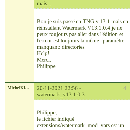
mais...
Modérateur
Déconnecté
Bon je suis passé en TNG v.13.1 mais en
réinstallant Watermark V13.1.0.4 je ne
peux toujours pas aller dans l'édition et
l'erreur est toujours la même "paramètre
manquant: directories
Help!
Merci,
Philippe
MichelKirsch
20-11-2021 22:56 -
4
watermark_v13.1.0.3
Chef
Déconnecté
Philippe,
le fichier indiqué
extensions/watermark_mod_vars est un