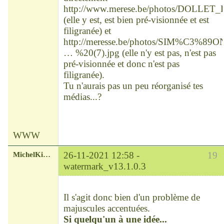
http://www.merese.be/photos/DOLLET_
(elle y est, est bien pré-visionnée et est
filigranée) et
http://meresse.be/photos/SIM%C3%89
… %20(7).jpg
(elle n'y est pas, n'est pas
pré-visionnée et donc n'est pas
filigranée).
Tu n'aurais pas un peu réorganisé tes
médias...?
WWW
MichelKirsch
26-11-2021 12:58 -
19
watermark_v13.1.0.3
Chef
Déconnecté
Il s'agit donc bien d'un problème de
majuscules accentuées.
Si quelqu'un à une idée...