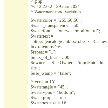
<?php
//v 12.2.0.2 - 29 mar 2021
// Watermark mod variables
$watercolor = "255,50,50";
$water_transparency = 60;
$waterfont = "font/watermodfont.ttf";
$watertext =
"http://genealogie.mkirsch.be -x- Racines
luxo-hennuyères";
$repeat = "1";
$max_of_files = 300;
$owner = "Site Owner - Propriétaire du
site";
$use_wamp = "false";
// Version 1Y
$waterangle = "45";
$watervpos = "bottom";
$waterprop = "true";
$watertextsize = 16;