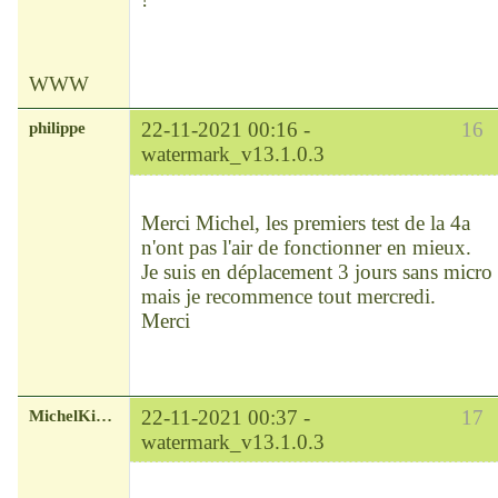
WWW
philippe
22-11-2021 00:16 -
16
watermark_v13.1.0.3
Modérateur
Déconnecté
Merci Michel, les premiers test de la 4a
n'ont pas l'air de fonctionner en mieux.
Je suis en déplacement 3 jours sans micro
mais je recommence tout mercredi.
Merci
MichelKirsch
22-11-2021 00:37 -
17
watermark_v13.1.0.3
Chef
Déconnecté