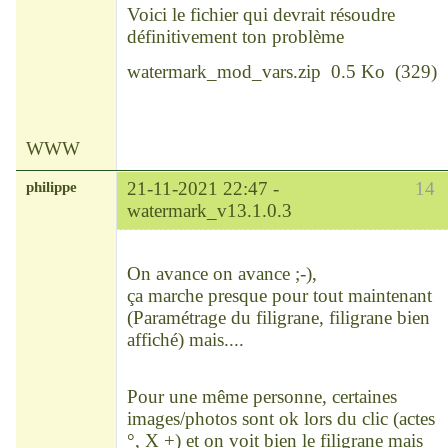
Voici le fichier qui devrait résoudre
définitivement ton problème
watermark_mod_vars.zip
0.5 Ko
(
329
)
WWW
philippe
21-11-2021 22:47 -
14
watermark_v13.1.0.3
Modérateur
Déconnecté
On avance on avance ;-),
ça marche presque pour tout maintenant
(Paramétrage du filigrane, filigrane bien
affiché) mais....
Pour une même personne, certaines
images/photos sont ok lors du clic (actes
°, X +) et on voit bien le filigrane mais