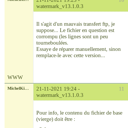
watermark_v13.1.0.3
Chef
Déconnecté
Il s'agit d'un mauvais transfert ftp, je
suppose... Le fichier en question est
corrompu (les lignes sont un peu
tourneboulées.
Essaye de réparer manuellement, sinon
remplace-le avec cette version...
WWW
MichelKirsch
21-11-2021 19:24 -
11
watermark_v13.1.0.3
Chef
Déconnecté
Pour info, le contenu du fichier de base
(vierge) doit être :