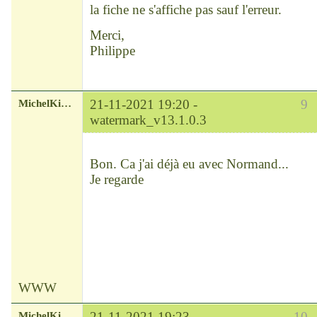
la fiche ne s'affiche pas sauf l'erreur.
Merci,
Philippe
MichelKirsch
21-11-2021 19:20 -
9
watermark_v13.1.0.3
Chef
Déconnecté
Bon. Ca j'ai déjà eu avec Normand...
Je regarde
WWW
MichelKirsch
21-11-2021 19:23 -
10