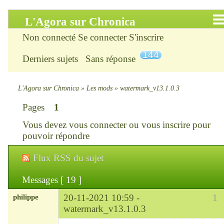
L'Agora sur Chronica
Non connecté
Se connecter
S'inscrire
Accueil
144
Derniers sujets
Sans réponse
Infos
Chercher
L'Agora sur Chronica
»
Les mods
»
watermark_v13.1.0.3
Pages
1
S’inscrire
Vous devez
vous connecter
ou
vous inscrire
pour
Connexion
pouvoir répondre
Flux RSS du sujet
Chronica : le site
Messages [ 19 ]
ChroniKat : les liens
philippe
20-11-2021 10:59 -
1
CONTACT
watermark_v13.1.0.3
Modérateur