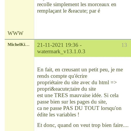
recolle simplement les morceaux en
remplaçant le &eacute; par é
WWW
MichelKirsch
21-11-2021 19:36 -
13
watermark_v13.1.0.3
Chef
Déconnecté
En fait, en creusant un petit peu, je me
rends compte qu'écrire
propriétaire du site avec du html =>
propri&eacute;taire du site
est une TRES mauvaise idée. Si cela
passe bien sur les pages du site,
ca ne passe PAS DU TOUT lorsqu'on
édite les variables !
Et donc, quand on veut trop bien faire....