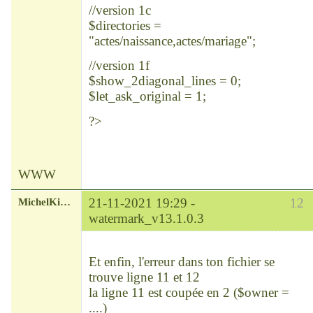
//version 1c
$directories =
"actes/naissance,actes/mariage";
//version 1f
$show_2diagonal_lines = 0;
$let_ask_original = 1;
?>
WWW
MichelKirsch
21-11-2021 19:29 -
12
watermark_v13.1.0.3
Chef
Déconnecté
Et enfin, l'erreur dans ton fichier se
trouve ligne 11 et 12
la ligne 11 est coupée en 2 ($owner =
....)