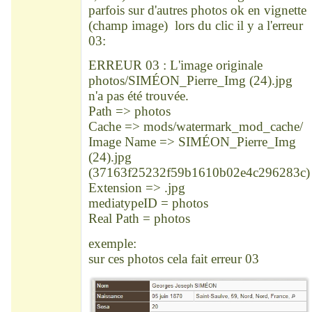
parfois sur d'autres photos ok en vignette
(champ image) lors du clic il y a l'erreur
03:
ERREUR 03 : L'image originale
photos/SIMÉON_Pierre_Img (24).jpg
n'a pas été trouvée.
Path => photos
Cache => mods/watermark_mod_cache/
Image Name => SIMÉON_Pierre_Img
(24).jpg
(37163f25232f59b1610b02e4c296283c)
Extension => .jpg
mediatypeID = photos
Real Path = photos
exemple:
sur ces photos cela fait erreur 03