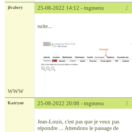
jlvalory
25-08-2022 14:12 -
tngmenu
2
Modérateur
Déconnecté
suite...
WWW
Katryne
25-08-2022 20:08 -
tngmenu
3
Chef
Déconnecté
Jean-Louis, c'est pas que je veux pas
répondre ... Attendons le passage de