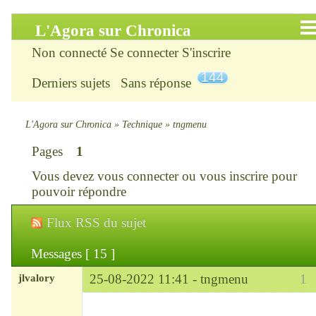
L'Agora sur Chronica
Non connecté
Se connecter
S'inscrire
Accueil
144
Derniers sujets
Sans réponse
Infos
Chercher
L'Agora sur Chronica
»
Technique
»
tngmenu
Pages
1
S’inscrire
Vous devez
vous connecter
ou
vous inscrire
pour
Connexion
pouvoir répondre
Flux RSS du sujet
Chronica : le site
Messages [ 15 ]
ChroniKat : les liens
jlvalory
25-08-2022 11:41 -
tngmenu
1
CONTACT
Modérateur
Déconnecté