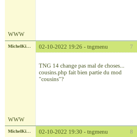
WWW
MichelKirsch
02-10-2022 19:26 -
tngmenu
7
Chef
Déconnecté
TNG 14 change pas mal de choses...
cousins.php fait bien partie du mod
"cousins"?
WWW
MichelKirsch
02-10-2022 19:30 -
tngmenu
8
Chef