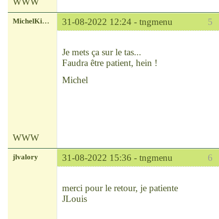
WWW
MichelKirsch
31-08-2022 12:24 -
tngmenu
5
Chef
Déconnecté
Je mets ça sur le tas...
Faudra être patient, hein !
Michel
WWW
jlvalory
31-08-2022 15:36 -
tngmenu
6
Modérateur
Déconnecté
merci pour le retour, je patiente
JLouis