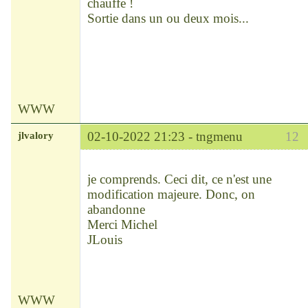
chauffe !
Sortie dans un ou deux mois...
WWW
jlvalory
02-10-2022 21:23 -
tngmenu
12
Modérateur
Déconnecté
je comprends. Ceci dit, ce n'est une
modification majeure. Donc, on
abandonne
Merci Michel
JLouis
WWW