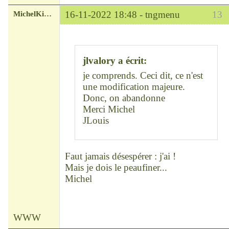
MichelKirsch
16-11-2022 18:48 -
tngmenu
13
Chef
Déconnecté
jlvalory a écrit:
je comprends. Ceci dit, ce n'est
une modification majeure.
Donc, on abandonne
Merci Michel
JLouis
Faut jamais désespérer : j'ai !
Mais je dois le peaufiner...
Michel
WWW