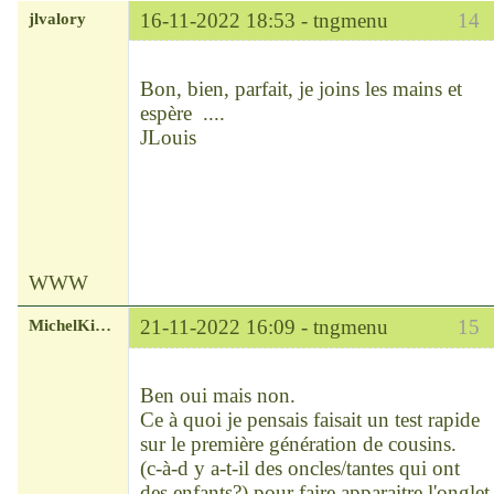
jlvalory
16-11-2022 18:53 -
tngmenu
14
Modérateur
Déconnecté
Bon, bien, parfait, je joins les mains et
espère ....
JLouis
WWW
MichelKirsch
21-11-2022 16:09 -
tngmenu
15
Chef
Déconnecté
Ben oui mais non.
Ce à quoi je pensais faisait un test rapide
sur le première génération de cousins.
(c-à-d y a-t-il des oncles/tantes qui ont
des enfants?) pour faire apparaitre l'onglet