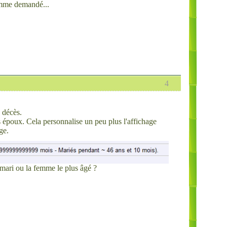
comme demandé...
4
 décès.
 époux. Cela personnalise un peu plus l'affichage
ge.
e mari ou la femme le plus âgé ?