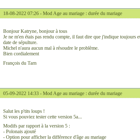
18-08-2022 07:26 -
Mod Age au mariage : durée du mariage
Bonjour Katryne, bonjour à tous
Je ne m'en étais pas rendu compte, il faut dire que j'indique toujours 
date de sépulture.
Michel n'aura aucun mal à résoudre le problème.
Bien cordialement
François du Tarn
05-09-2022 14:33 -
Mod Age au mariage : durée du mariage
Salut les p'tits loups !
Si vous pouviez tester cette version 5a...
Modifs par rapport à la version 5 :
- Polonais ajouté
- Option pour afficher la différence d'âge au mariage