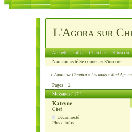
L'Agora sur Ch
Accueil
Infos
Chercher
S’inscrire
Non connecté
Se connecter
S'inscrire
L'Agora sur Chronica
»
Les mods
»
Mod Age au 
Pages
1
Messages [ 17 ]
Katryne
Chef
Déconnecté
Plus d'infos