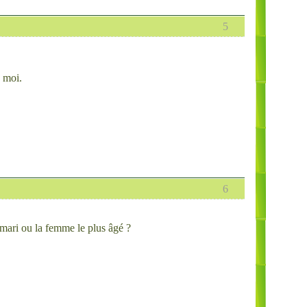
5
z moi.
6
e mari ou la femme le plus âgé ?