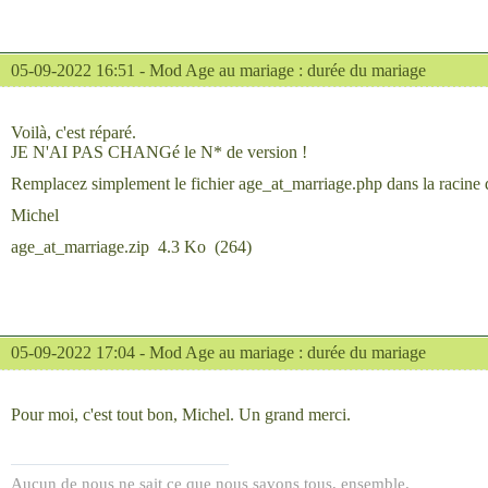
05-09-2022 16:51 -
Mod Age au mariage : durée du mariage
Voilà, c'est réparé.
JE N'AI PAS CHANGé le N* de version !
Remplacez simplement le fichier age_at_marriage.php dans la racine 
Michel
age_at_marriage.zip
4.3 Ko
(
264
)
05-09-2022 17:04 -
Mod Age au mariage : durée du mariage
Pour moi, c'est tout bon, Michel. Un grand merci.
Aucun de nous ne sait ce que nous savons tous, ensemble.