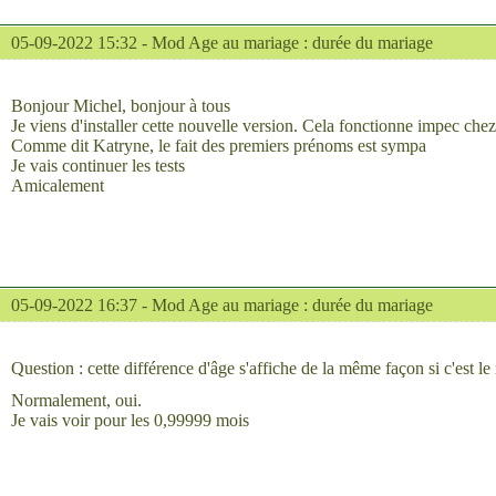
05-09-2022 15:32 -
Mod Age au mariage : durée du mariage
Bonjour Michel, bonjour à tous
Je viens d'installer cette nouvelle version. Cela fonctionne impec che
Comme dit Katryne, le fait des premiers prénoms est sympa
Je vais continuer les tests
Amicalement
05-09-2022 16:37 -
Mod Age au mariage : durée du mariage
Question : cette différence d'âge s'affiche de la même façon si c'est l
Normalement, oui.
Je vais voir pour les 0,99999 mois