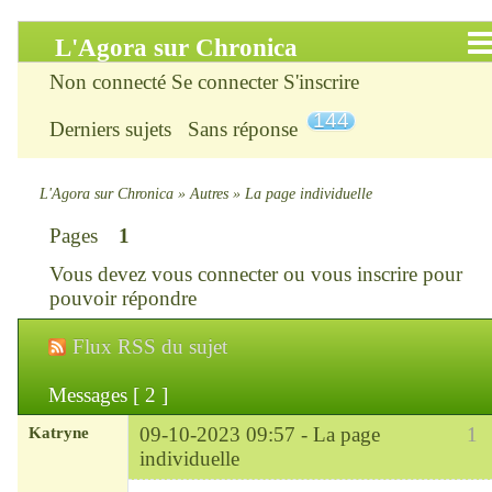
L'Agora sur Chronica
Non connecté
Se connecter
S'inscrire
Accueil
144
Derniers sujets
Sans réponse
Infos
Chercher
L'Agora sur Chronica
»
Autres
»
La page individuelle
Pages
1
S’inscrire
Vous devez
vous connecter
ou
vous inscrire
pour
Connexion
pouvoir répondre
Flux RSS du sujet
Chronica : le site
Messages [ 2 ]
ChroniKat : les liens
Katryne
09-10-2023 09:57 -
La page
1
CONTACT
individuelle
Chef