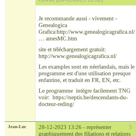
Modérateur
Déconnecté
Je recommande aussi - vivement -
Genealogica
Grafica:
http://www.genealogicagrafica.n
… amesMC.htm
site et téléchargement gratuit:
http://www.genealogicagrafica.nl/
Les examples sont en néerlandais, mais le
programme est d'une utilisation presque
enfantine, et traduit en FR, EN, etc.
Le programme intègre facilement TNG
voir:
https://neptis.be/descendants-du-
docteur-reding/
Jean-Luc
28-12-2023 13:26 -
représenter
5
graphiquement des filiations et relations