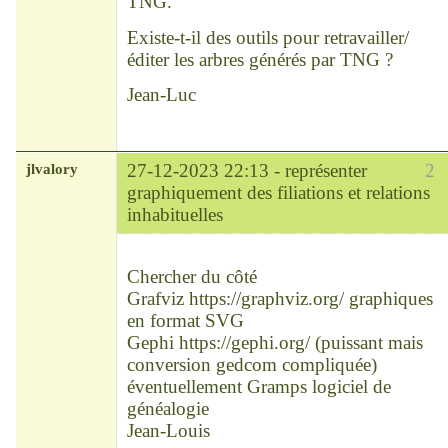
TNG.
Existe-t-il des outils pour retravailler/
éditer les arbres générés par TNG ?
Jean-Luc
jlvalory
27-12-2023 22:13 -
représenter
2
graphiquement des filiations et relations
inhabituelles
Modérateur
Déconnecté
Chercher du côté
Grafviz
https://graphviz.org/
graphiques
en format SVG
Gephi
https://gephi.org/
(puissant mais
conversion gedcom compliquée)
éventuellement Gramps logiciel de
généalogie
Jean-Louis