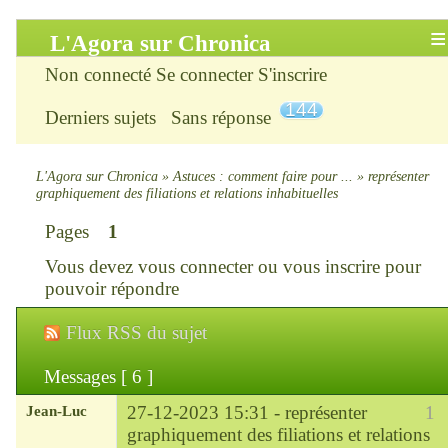
L'Agora sur Chronica
Non connecté
Se connecter
S'inscrire
Accueil
144
Derniers sujets
Sans réponse
Infos
Chercher
L'Agora sur Chronica
»
Astuces : comment faire pour ...
»
représenter
graphiquement des filiations et relations inhabituelles
S’inscrire
Pages
1
Vous devez
vous connecter
ou
vous inscrire
pour
Connexion
pouvoir répondre
Chronica : le site
Flux RSS du sujet
ChroniKat : les liens
Messages [ 6 ]
Jean-Luc
27-12-2023 15:31 -
représenter
1
CONTACT
graphiquement des filiations et relations