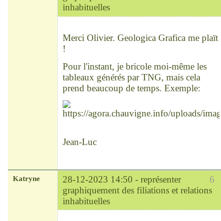
inhabituelles
Modérateur
Déconnecté
Merci Olivier. Geologica Grafica me plaït
!
Pour l'instant, je bricole moi-même les
tableaux générés par TNG, mais cela
prend beaucoup de temps. Exemple:
Jean-Luc
Katryne
28-12-2023 14:50 -
représenter
6
graphiquement des filiations et relations
inhabituelles
Chef