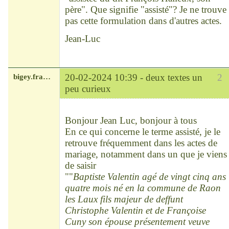
père". Que signifie "assisté"? Je ne trouve
pas cette formulation dans d'autres actes.
Jean-Luc
bigey.francois
20-02-2024 10:39 -
deux textes un
2
peu curieux
Modérateur
Déconnecté
Bonjour Jean Luc, bonjour à tous
En ce qui concerne le terme assisté, je le
retrouve fréquemment dans les actes de
mariage, notamment dans un que je viens
de saisir
""
Baptiste Valentin agé de vingt cinq ans
quatre mois né en la commune de Raon
les Laux fils majeur de deffunt
Christophe Valentin et de Françoise
Cuny son épouse présentement veuve