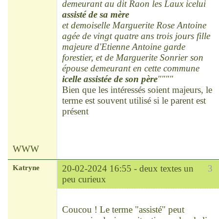
demeurant au dit Raon les Laux icelui
assisté de sa mère
et demoiselle Marguerite Rose Antoine
agée de vingt quatre ans trois jours fille
majeure d'Etienne Antoine garde
forestier, et de Marguerite Sonrier son
épouse demeurant en cette commune
icelle assistée de son père
""""
Bien que les intéressés soient majeurs, le
terme est souvent utilisé si le parent est
présent
WWW
Katryne
20-02-2024 16:55 -
deux textes un
3
peu curieux
Chef
Déconnecté
Coucou ! Le terme "assisté" peut