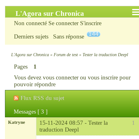
L'Agora sur Chronica
Non connecté
Se connecter
S'inscrire
Accueil
144
Derniers sujets
Sans réponse
Infos
Chercher
L'Agora sur Chronica
»
Forum de test
»
Tester la traduction Deepl
Pages
1
S’inscrire
Vous devez
vous connecter
ou
vous inscrire
pour
Connexion
pouvoir répondre
Flux RSS du sujet
Chronica : le site
Messages [ 3 ]
ChroniKat : les liens
Katryne
15-11-2024 08:57 -
Tester la
1
CONTACT
traduction Deepl
Chef