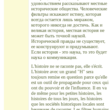
удовольствием рассказывают местные
исторические общества. Человеческие
фильтры искажают истину, которая
всегда остается лишь миражом,
которого никогда не достичь. Как и
великая история, местная история не
может быть точной наукой.
Исторической правды не существует,
ее конструируют и придумывают.
Если история - это наука, то это будет
наука о коммуникации.
L'histoire ne se raconte pas, elle s'écrit.
L'histoire avec un grand "H" sera
toujours remise en question parce qu'elle
est un outil de propagande pour ceux qui
ont du pouvoir et de l'influence. Il en va
de même pour les petites histoires, les
histoires de tous les jours, les histoires
que les sociétés historiques locales sont
heureuses de raconter. Les filtres humains