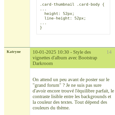
.card-thumbnail .card-body {

...

  height: 52px;

  line-height: 52px;

...

}
Katryne
10-01-2025 10:30 -
Style des
14
vignettes d'album avec Bootstrap
Darkroom
Chef
Déconnecté
On attend un peu avant de poster sur le
"grand forum" ? Je ne suis pas sure
d'avoir encore trouvé l'équilibre parfait, le
contraste lisible entre les backgrounds et
la couleur des textes. Tout dépend des
couleurs du thème.