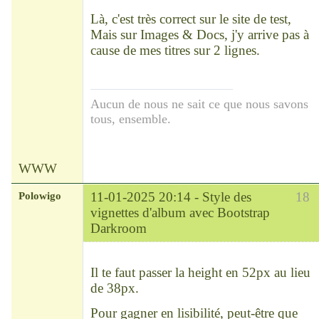
  -moz-transition:all 200ms 
Déconnecté
ease-out;

Là, c'est très correct sur le site de test,
  -ms-transition:all 200ms 
Mais sur Images & Docs, j'y arrive pas à
ease-out;

cause de mes titres sur 2 lignes.
  -o-transition:all 200ms 
ease-out;

  transition:all 200ms ease-
out;

Aucun de nous ne sait ce que nous savons
}

tous, ensemble.
.card-thumbnail:hover .card-
body, .card-thumbnail:hover 
.card-footer {

WWW
background:rgba(38,41,111,0.
7);

Polowigo
11-01-2025 20:14 -
Style des
18
}

vignettes d'album avec Bootstrap
.card-thumbnail:hover a, 
Darkroom
.card-thumbnail:hover .card-
Modérateur
footer > .ellipsis {

  color: #fff;

Déconnecté
Il te faut passer la height en 52px au lieu
}

.card-thumbnail:hover .card-
de 38px.
body {

  bottom:28px;

Pour gagner en lisibilité, peut-être que