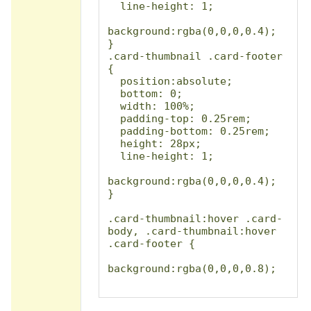
  line-height: 1;

background:rgba(0,0,0,0.4);

}

.card-thumbnail .card-footer 
{

  position:absolute;

  bottom: 0;

  width: 100%;

  padding-top: 0.25rem;

  padding-bottom: 0.25rem;

  height: 28px;

  line-height: 1;

background:rgba(0,0,0,0.4);

}

.card-thumbnail:hover .card-
body, .card-thumbnail:hover 
.card-footer {

background:rgba(0,0,0,0.8);

}

.card-thumbnail:hover a, 