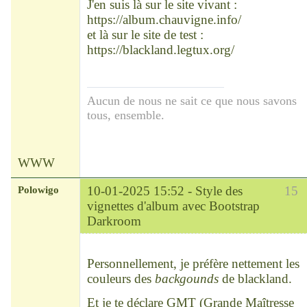
J'en suis là sur le site vivant :
https://album.chauvigne.info/
et là sur le site de test :
https://blackland.legtux.org/
Aucun de nous ne sait ce que nous savons
tous, ensemble.
WWW
Polowigo
10-01-2025 15:52 -
Style des
15
vignettes d'album avec Bootstrap
Darkroom
Modérateur
Déconnecté
Personnellement, je préfère nettement les
couleurs des
backgounds
de blackland.
Et je te déclare GMT (Grande Maîtresse