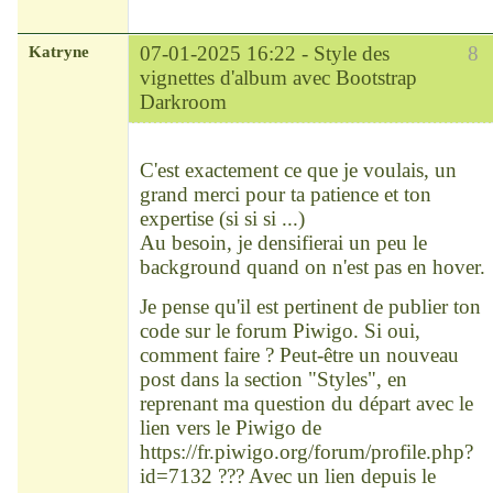
Katryne
07-01-2025 16:22 -
Style des
8
vignettes d'album avec Bootstrap
Darkroom
Chef
Déconnecté
C'est exactement ce que je voulais, un
grand merci pour ta patience et ton
expertise (si si si ...)
Au besoin, je densifierai un peu le
background quand on n'est pas en hover.
Je pense qu'il est pertinent de publier ton
code sur le forum Piwigo. Si oui,
comment faire ? Peut-être un nouveau
post dans la section "Styles", en
reprenant ma question du départ avec le
lien vers le Piwigo de
https://fr.piwigo.org/forum/profile.php?
id=7132
??? Avec un lien depuis le