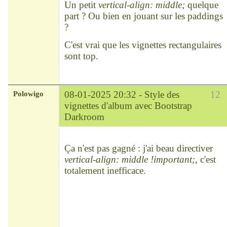
Un petit
vertical-align: middle;
quelque
part ? Ou bien en jouant sur les paddings
?
C'est vrai que les vignettes rectangulaires
sont top.
Polowigo
08-01-2025 20:32 -
Style des
12
vignettes d'album avec Bootstrap
Darkroom
Modérateur
Déconnecté
Ça n'est pas gagné : j'ai beau directiver
vertical-align: middle !important;
, c'est
totalement inefficace.