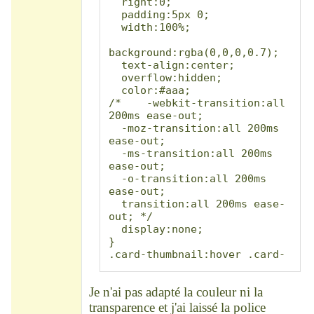
  right:0;

  padding:5px 0;

  width:100%;

background:rgba(0,0,0,0.7);

  text-align:center;

  overflow:hidden;

  color:#aaa;

/*    -webkit-transition:all 
200ms ease-out;

  -moz-transition:all 200ms 
ease-out;

  -ms-transition:all 200ms 
ease-out;

  -o-transition:all 200ms 
ease-out;

  transition:all 200ms ease-
out; */

  display:none;

}

.card-thumbnail:hover .card-
body {

  bottom:34px;

Je n'ai pas adapté la couleur ni la
  display:block;

}

transparence et j'ai laissé la police