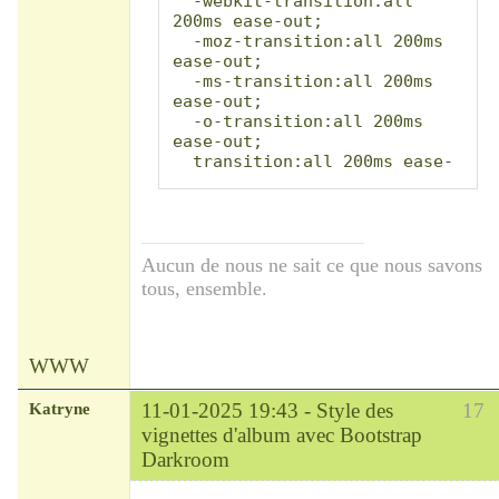
  -webkit-transition:all 
200ms ease-out;

  -moz-transition:all 200ms 
ease-out;

  -ms-transition:all 200ms 
ease-out;

  -o-transition:all 200ms 
ease-out;

  transition:all 200ms ease-
out;

}

.card-thumbnail .card-footer 
{

  position:absolute;

Aucun de nous ne sait ce que nous savons
  bottom: -42px;

tous, ensemble.
  width: 100%;

  padding-top: 0.25rem;

  padding-bottom: 0.25rem;

  height: 28px;

WWW
  line-height: 1;

Katryne
11-01-2025 19:43 -
Style des
17
background:rgba(38,41,111,0.
vignettes d'album avec Bootstrap
5);

Darkroom
  -webkit-transition:all 
Chef
200ms ease-out;
