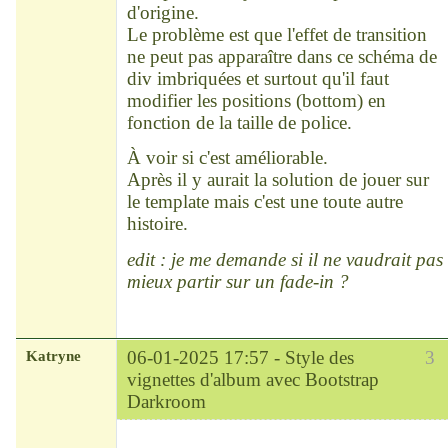
.card-thumbnail:hover .card-
d'origine.
footer {

Le problème est que l'effet de transition
  bottom:0px;

ne peut pas apparaître dans ce schéma de
  display:block;

div imbriquées et surtout qu'il faut
}
modifier les positions (bottom) en
fonction de la taille de police.
À voir si c'est améliorable.
Après il y aurait la solution de jouer sur
le template mais c'est une toute autre
histoire.
edit : je me demande si il ne vaudrait pas
mieux partir sur un fade-in ?
Katryne
06-01-2025 17:57 -
Style des
3
vignettes d'album avec Bootstrap
Darkroom
Chef
Déconnecté