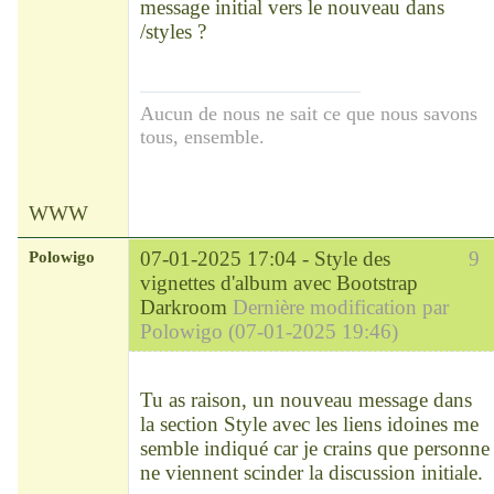
message initial vers le nouveau dans
/styles ?
Aucun de nous ne sait ce que nous savons
tous, ensemble.
WWW
Polowigo
07-01-2025 17:04 -
Style des
9
vignettes d'album avec Bootstrap
Darkroom
Dernière modification par
Polowigo (07-01-2025 19:46)
Modérateur
Déconnecté
Tu as raison, un nouveau message dans
la section Style avec les liens idoines me
semble indiqué car je crains que personne
ne viennent scinder la discussion initiale.