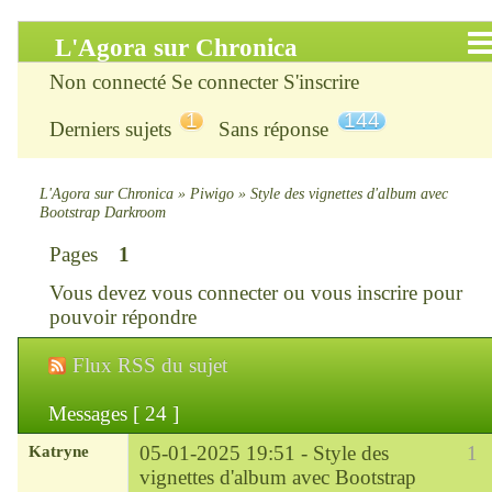
L'Agora sur Chronica
Non connecté
Se connecter
S'inscrire
Accueil
1
144
Derniers sujets
Sans réponse
Infos
Chercher
L'Agora sur Chronica
»
Piwigo
»
Style des vignettes d'album avec
Bootstrap Darkroom
S’inscrire
Pages
1
Vous devez
vous connecter
ou
vous inscrire
pour
Connexion
pouvoir répondre
Chronica : le site
Flux RSS du sujet
ChroniKat : les liens
Messages [ 24 ]
Katryne
05-01-2025 19:51 -
Style des
1
CONTACT
vignettes d'album avec Bootstrap