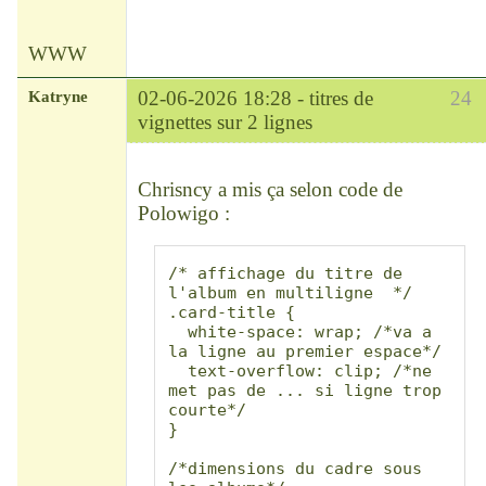
WWW
Katryne
02-06-2026 18:28 -
titres de
24
vignettes sur 2 lignes
Chef
Déconnecté
Chrisncy a mis ça selon code de
Polowigo :
/* affichage du titre de 
l'album en multiligne  */

.card-title {

  white-space: wrap; /*va a 
la ligne au premier espace*/

  text-overflow: clip; /*ne 
met pas de ... si ligne trop 
courte*/

}

/*dimensions du cadre sous 