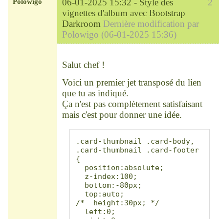
Polowigo
06-01-2025 15:32 -
Style des
2
vignettes d'album avec Bootstrap
Darkroom
Dernière modification par
Polowigo (06-01-2025 15:36)
Modérateur
Déconnecté
Salut chef !
Voici un premier jet transposé du lien
que tu as indiqué.
Ça n'est pas complètement satisfaisant
mais c'est pour donner une idée.
.card-thumbnail .card-body, 
.card-thumbnail .card-footer 
{

  position:absolute;

  z-index:100;

  bottom:-80px;

  top:auto;

/*  height:30px; */

  left:0;
