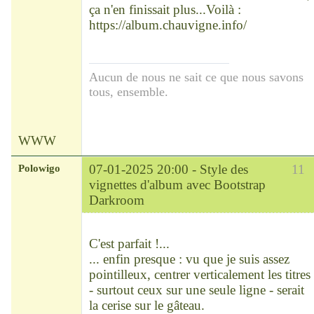
ça n'en finissait plus...Voilà :
https://album.chauvigne.info/
Aucun de nous ne sait ce que nous savons
tous, ensemble.
WWW
Polowigo
07-01-2025 20:00 -
Style des
11
vignettes d'album avec Bootstrap
Darkroom
Modérateur
Déconnecté
C'est parfait !...
... enfin presque : vu que je suis assez
pointilleux, centrer verticalement les titres
- surtout ceux sur une seule ligne - serait
la cerise sur le gâteau.