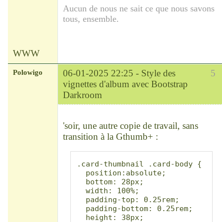
Aucun de nous ne sait ce que nous savons
tous, ensemble.
WWW
Polowigo
06-01-2025 22:25 -
Style des
5
vignettes d'album avec Bootstrap
Darkroom
Modérateur
Déconnecté
'soir, une autre copie de travail, sans
transition à la Gthumb+ :
.card-thumbnail .card-body {

  position:absolute;

  bottom: 28px;

  width: 100%;

  padding-top: 0.25rem;

  padding-bottom: 0.25rem;

  height: 38px;
