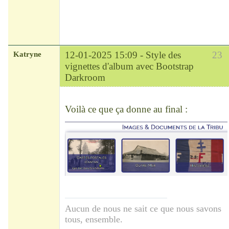
Katryne
12-01-2025 15:09 -
Style des
23
vignettes d'album avec Bootstrap
Darkroom
Chef
Déconnecté
Voilà ce que ça donne au final :
Aucun de nous ne sait ce que nous savons
tous, ensemble.