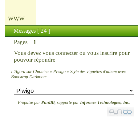
.ellipsis {

   white-space: unset;

}
WWW
Messages [ 24 ]
Pages
1
Vous devez
vous connecter
ou
vous inscrire
pour
pouvoir répondre
L'Agora sur Chronica
»
Piwigo
»
Style des vignettes d'album avec
Bootstrap Darkroom
Propulsé par
PunBB
, supporté par
Informer Technologies, Inc
.