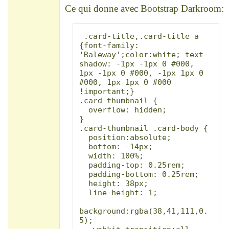
Ce qui donne avec Bootstrap Darkroom:
 .card-title,.card-title a 
{font-family: 
'Raleway';color:white; text-
shadow: -1px -1px 0 #000, 
1px -1px 0 #000, -1px 1px 0 
#000, 1px 1px 0 #000 
!important;}

.card-thumbnail {

  overflow: hidden;

}

.card-thumbnail .card-body {

  position:absolute;

  bottom: -14px;

  width: 100%;

  padding-top: 0.25rem;

  padding-bottom: 0.25rem;

  height: 38px;

  line-height: 1;

background:rgba(38,41,111,0.
5);
