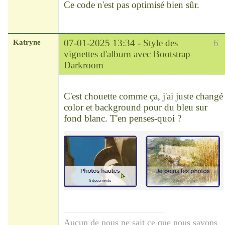
Ce code n'est pas optimisé bien sûr.
.card-thumbnail:hover .card-
footer > .ellipsis {

  color: #fff;

}
Katryne
07-01-2025 13:34 -
Style des
6
vignettes d'album avec Bootstrap
Darkroom
Chef
Déconnecté
C'est chouette comme ça, j'ai juste changé
color et background pour du bleu sur
fond blanc. T'en penses-quoi ?
Aucun de nous ne sait ce que nous savons