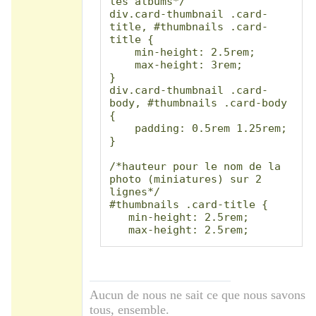
les albums*/

div.card-thumbnail .card-
title, #thumbnails .card-
title {

    min-height: 2.5rem;

    max-height: 3rem;

}

div.card-thumbnail .card-
body, #thumbnails .card-body 
{

    padding: 0.5rem 1.25rem; 

}

/*hauteur pour le nom de la 
photo (miniatures) sur 2 
lignes*/

#thumbnails .card-title {

   min-height: 2.5rem;

   max-height: 2.5rem;

}

/*affichage du nom de la 
photo (miniatures) sur 2 
lignes*/

Aucun de nous ne sait ce que nous savons
#thumbnails .card-title 
tous, ensemble.