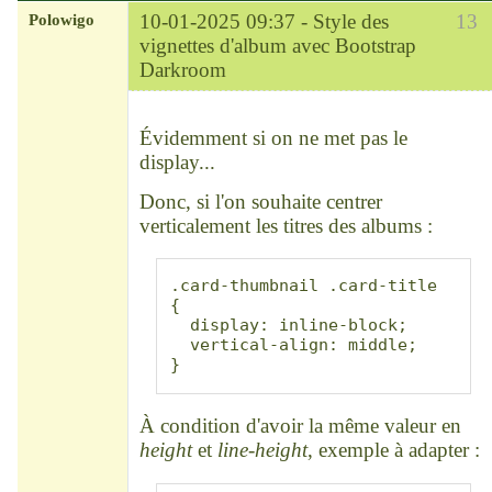
Polowigo
10-01-2025 09:37 -
Style des
13
vignettes d'album avec Bootstrap
Darkroom
Modérateur
Déconnecté
Évidemment si on ne met pas le
display...
Donc, si l'on souhaite centrer
verticalement les titres des albums :
.card-thumbnail .card-title 
{

  display: inline-block;

  vertical-align: middle;

}
À condition d'avoir la même valeur en
height
et
line-height
, exemple à adapter :