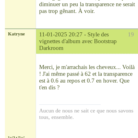
}

diminuer un peu la transparence ne serait
.card-thumbnail:hover .card-
pas trop gênant. À voir.
footer {

  bottom:0;

} 
Katryne
11-01-2025 20:27 -
Style des
19
vignettes d'album avec Bootstrap
Darkroom
Chef
Déconnecté
Merci, je m'arrachais les cheveux... Voilà
! J'ai même passé à 62 et la transparence
est à 0.6 au repos et 0.7 en hover. Que
t'en dis ?
Aucun de nous ne sait ce que nous savons
tous, ensemble.