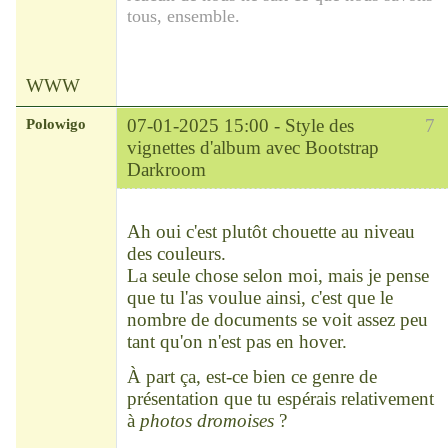
tous, ensemble.
WWW
Polowigo
07-01-2025 15:00 -
Style des
7
vignettes d'album avec Bootstrap
Darkroom
Modérateur
Déconnecté
Ah oui c'est plutôt chouette au niveau
des couleurs.
La seule chose selon moi, mais je pense
que tu l'as voulue ainsi, c'est que le
nombre de documents se voit assez peu
tant qu'on n'est pas en hover.
À part ça, est-ce bien ce genre de
présentation que tu espérais relativement
à
photos dromoises
?