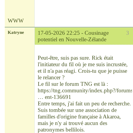
WWW
Katryne
17-05-2026 22:25 -
Cousinage
3
potentiel en Nouvelle-Zélande
Chef
Déconnecté
Peut-être, suis pas sure. Rick était
l'initiateur du fil où je me suis incrustée,
et il n'a pas réagi. Crois-tu que je puisse
le relancer ?
Le fil sur le forum TNG est là :
https://tng.community/index.php?/forums
… ent-136691
Entre temps, j'ai fait un peu de recherche.
Suis tombée sur une association de
familles d'origine française à Akaroa,
mais je n'y ai trouvé aucun des
patronymes bellilois.