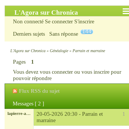
L'Agora sur Chronica
Non connecté
Se connecter
S'inscrire
Accueil
144
Derniers sujets
Sans réponse
Infos
Chercher
L'Agora sur Chronica
»
Généalogie
»
Parrain et marraine
Pages
1
S’inscrire
Vous devez
vous connecter
ou
vous inscrire
pour
Connexion
pouvoir répondre
Flux RSS du sujet
Chronica : le site
Messages [ 2 ]
ChroniKat : les liens
lapierre-amerique
20-05-2026 20:30 -
Parrain et
1
CONTACT
marraine
Modérateur