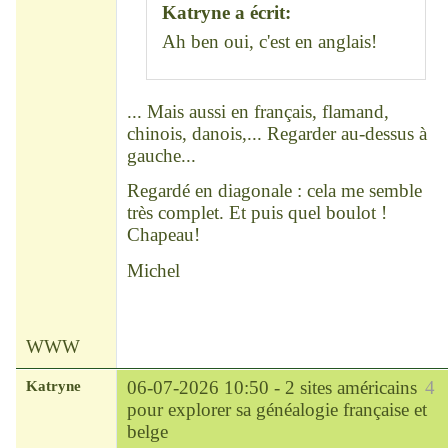
Katryne a écrit:
Ah ben oui, c'est en anglais!
... Mais aussi en français, flamand,
chinois, danois,... Regarder au-dessus à
gauche...
Regardé en diagonale : cela me semble
très complet. Et puis quel boulot !
Chapeau!
Michel
WWW
Katryne
06-07-2026 10:50 -
2 sites américains
4
pour explorer sa généalogie française et
belge
Chef