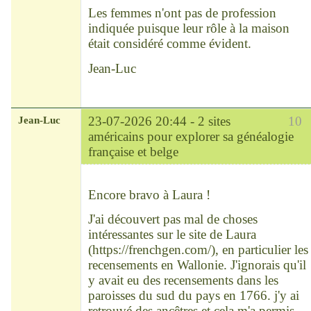
Les femmes n'ont pas de profession
indiquée puisque leur rôle à la maison
était considéré comme évident.
Jean-Luc
Jean-Luc
23-07-2026 20:44 -
2 sites
10
américains pour explorer sa généalogie
française et belge
Modérateur
Déconnecté
Encore bravo à Laura !
J'ai découvert pas mal de choses
intéressantes sur le site de Laura
(
https://frenchgen.com/
), en particulier les
recensements en Wallonie. J'ignorais qu'il
y avait eu des recensements dans les
paroisses du sud du pays en 1766. j'y ai
retrouvé des ancêtres et cela m'a permis