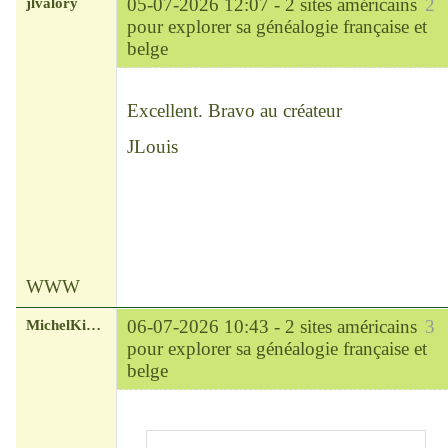
jlvalory
05-07-2026 12:07 -
2 sites américains
2
pour explorer sa généalogie française et
belge
Modérateur
Déconnecté
Excellent. Bravo au créateur
JLouis
WWW
MichelKirsch
06-07-2026 10:43 -
2 sites américains
3
pour explorer sa généalogie française et
belge
Chef
Déconnecté