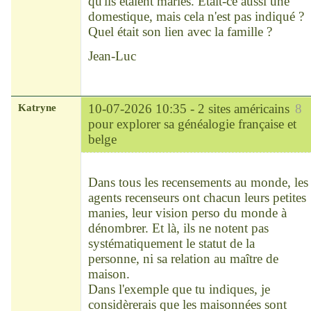
qu'ils étaient mariés. Etait-ce aussi une
domestique, mais cela n'est pas indiqué ?
Quel était son lien avec la famille ?
Jean-Luc
Katryne
10-07-2026 10:35 -
2 sites américains
8
pour explorer sa généalogie française et
belge
Chef
Déconnecté
Dans tous les recensements au monde, les
agents recenseurs ont chacun leurs petites
manies, leur vision perso du monde à
dénombrer. Et là, ils ne notent pas
systématiquement le statut de la
personne, ni sa relation au maître de
maison.
Dans l'exemple que tu indiques, je
considèrerais que les maisonnées sont