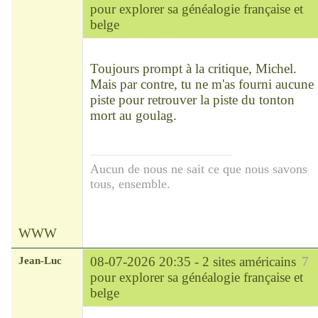
pour explorer sa généalogie française et
belge
Chef
Déconnecté
Toujours prompt à la critique, Michel.
Mais par contre, tu ne m'as fourni aucune
piste pour retrouver la piste du tonton
mort au goulag.
Aucun de nous ne sait ce que nous savons
tous, ensemble.
WWW
Jean-Luc
08-07-2026 20:35 -
2 sites américains
7
pour explorer sa généalogie française et
belge
Modérateur