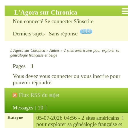
L'Agora sur Chronica
Non connecté
Se connecter
S'inscrire
Accueil
144
Derniers sujets
Sans réponse
Infos
Chercher
L'Agora sur Chronica
»
Autres
»
2 sites américains pour explorer sa
généalogie française et belge
S’inscrire
Pages
1
Vous devez
vous connecter
ou
vous inscrire
pour
Connexion
pouvoir répondre
Chronica : le site
Flux RSS du sujet
ChroniKat : les liens
Messages [ 10 ]
Katryne
05-07-2026 04:56 -
2 sites américains
1
CONTACT
pour explorer sa généalogie française et