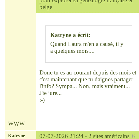
pour explorer sa généalogie française et
belge
Chef
Déconnecté
Katryne a écrit:
Quand Laura m'en a causé, il y
a quelques mois....
Donc tu es au courant depuis des mois et
c'est maintenant que tu daignes partager
l'info? Sympa... Non, mais vraiment...
J'te jure...
:-)
WWW
Katryne
07-07-2026 21:24 -
2 sites américains
6