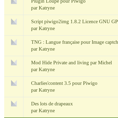
Plugin Loupe pour Piwigo
par
Katryne
Script piwigo2img 1.8.2 Licence GNU G
par
Katryne
TNG : Langue française pour Image captc
par
Katryne
Mod Hide Private and living par Michel
par
Katryne
Charlies'content 3.5 pour Piwigo
par
Katryne
Des lots de drapeaux
par
Katryne