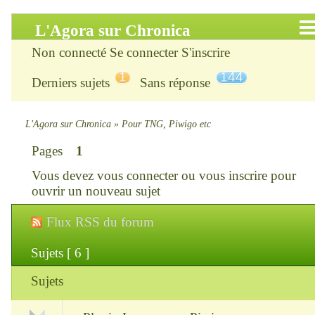
L'Agora sur Chronica
Non connecté
Se connecter
S'inscrire
Accueil
1
144
Derniers sujets
Sans réponse
Infos
Chercher
L'Agora sur Chronica
»
Pour TNG, Piwigo etc
Pages
1
S’inscrire
Vous devez
vous connecter
ou
vous inscrire
pour
Connexion
ouvrir un nouveau sujet
Flux RSS du forum
Chronica : le site
Sujets [ 6 ]
ChroniKat : les liens
Sujets
CONTACT