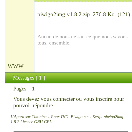
Chef
Déconnecté
piwigo2img-v1.8.2.zip
276.8 Ko
(
121
)
Aucun de nous ne sait ce que nous savons
tous, ensemble.
WWW
Messages [ 1 ]
Pages
1
Vous devez
vous connecter
ou
vous inscrire
pour
pouvoir répondre
L'Agora sur Chronica
»
Pour TNG, Piwigo etc
»
Script piwigo2img
1.8.2 Licence GNU GPL