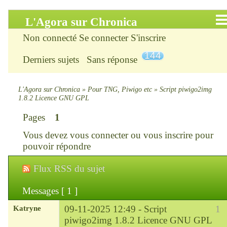
L'Agora sur Chronica
Non connecté
Se connecter
S'inscrire
Accueil
144
Derniers sujets
Sans réponse
Infos
Chercher
L'Agora sur Chronica
»
Pour TNG, Piwigo etc
»
Script piwigo2img
1.8.2 Licence GNU GPL
S’inscrire
Pages
1
Vous devez
vous connecter
ou
vous inscrire
pour
Connexion
pouvoir répondre
Chronica : le site
Flux RSS du sujet
ChroniKat : les liens
Messages [ 1 ]
Katryne
09-11-2025 12:49 -
Script
1
CONTACT
piwigo2img 1.8.2 Licence GNU GPL