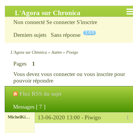
L'Agora sur Chronica
Non connecté
Se connecter
S'inscrire
Accueil
144
Derniers sujets
Sans réponse
Infos
Chercher
L'Agora sur Chronica
»
Autres
»
Piwigo
Pages
1
S’inscrire
Vous devez
vous connecter
ou
vous inscrire
pour
Connexion
pouvoir répondre
Flux RSS du sujet
Chronica : le site
Messages [ 7 ]
ChroniKat : les liens
MichelKirsch
13-06-2020 13:00 -
Piwigo
1
CONTACT
Chef
Déconnecté