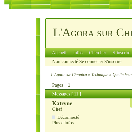
L'Agora sur Ch
Accueil
Infos
Chercher
S’inscrire
Non connecté
Se connecter
S'inscrire
L'Agora sur Chronica
»
Technique
»
Quelle heur
Pages
1
Messages [ 11 ]
Katryne
Chef
Déconnecté
Plus d'infos