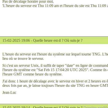
Pas de décalage horaire pour moi.
'L'heure du serveur est Thu 11:09 am et l'heure du site est Thu 11:09 
15-02-2025 19:06 -
Quelle heure est-il ? Où suis-je ?
L'heure du serveur est l'heure du système sur lequel tourne TNG. L'h
lieu où se trouve le serveur.
Si c'est un serveur Unix, il suffit de taper "date" en ligne de comman
l'heure du système est "Sat Feb 15 17:04:20 UTC 2025". Comme ils ont
l'heure GMT comme heure du système.
J'ai donc 1 heure de décalage avec le serveur en hiver et 2 heures en
deux fois par an, je laisse toujours l'heure du site TNG en heure GMT
Jean-Luc
15-02-2025 19:14 -
Quelle heure est-il ? Où suis-je ?
Dernière modifi