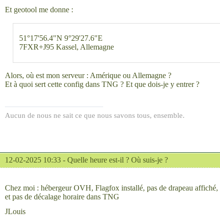
Et geotool me donne :
51°17'56.4"N 9°29'27.6"E
7FXR+J95 Kassel, Allemagne
Alors, où est mon serveur : Amérique ou Allemagne ?
Et à quoi sert cette config dans TNG ? Et que dois-je y entrer ?
Aucun de nous ne sait ce que nous savons tous, ensemble.
12-02-2025 10:33 -
Quelle heure est-il ? Où suis-je ?
Chez moi : hébergeur OVH, Flagfox installé, pas de drapeau affiché,
et pas de décalage horaire dans TNG
JLouis