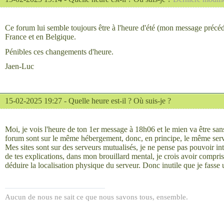
Ce forum lui semble toujours être à l'heure d'été (mon message précéde
France et en Belgique.
Pénibles ces changements d'heure.
Jaen-Luc
15-02-2025 19:27 -
Quelle heure est-il ? Où suis-je ?
Moi, je vois l'heure de ton 1er message à 18h06 et le mien va être s
forum sont sur le même hébergement, donc, en principe, le même serve
Mes sites sont sur des serveurs mutualisés, je ne pense pas pouvoir in
de tes explications, dans mon brouillard mental, je crois avoir compr
déduire la localisation physique du serveur. Donc inutile que je fass
Aucun de nous ne sait ce que nous savons tous, ensemble.