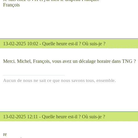
François
13-02-2025 10:02 -
Quelle heure est-il ? Où suis-je ?
Merci. Michel, François, vous avez un décalage horaire dans TNG ?
Aucun de nous ne sait ce que nous savons tous, ensemble.
13-02-2025 12:11 -
Quelle heure est-il ? Où suis-je ?
re