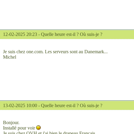
12-02-2025 20:23 -
Quelle heure est-il ? Où suis-je ?
Je suis chez one.com. Les serveurs sont au Danemark...
Michel
13-02-2025 10:00 -
Quelle heure est-il ? Où suis-je ?
Bonjour.
Installé pour voir
Je suis chez OVH et j'ai bien le drapeau Français.