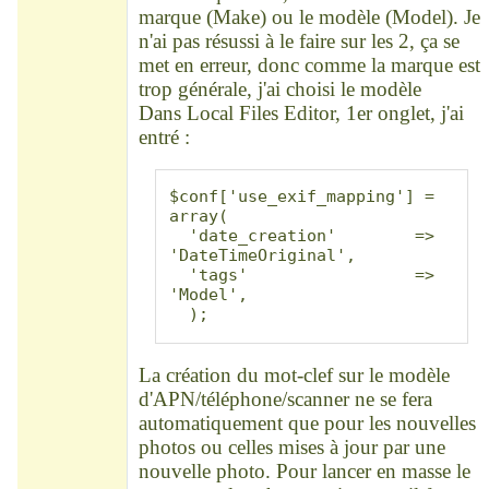
marque (Make) ou le modèle (Model). Je
n'ai pas résussi à le faire sur les 2, ça se
met en erreur, donc comme la marque est
trop générale, j'ai choisi le modèle
Dans Local Files Editor, 1er onglet, j'ai
entré :
$conf['use_exif_mapping'] = 
array(

  'date_creation'        => 
'DateTimeOriginal',

  'tags'                 => 
'Model',

  );
La création du mot-clef sur le modèle
d'APN/téléphone/scanner ne se fera
automatiquement que pour les nouvelles
photos ou celles mises à jour par une
nouvelle photo. Pour lancer en masse le