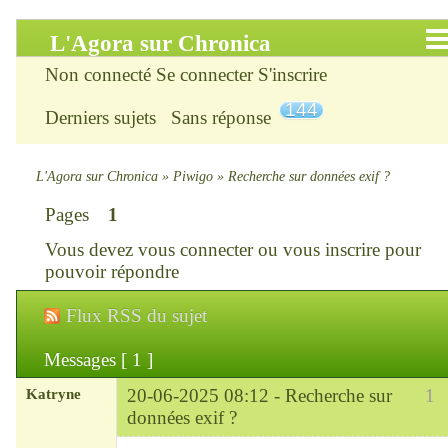
L'Agora sur Chronica
Non connecté
Se connecter
S'inscrire
Accueil
144
Derniers sujets
Sans réponse
Infos
Chercher
L'Agora sur Chronica
»
Piwigo
»
Recherche sur données exif ?
Pages
1
S’inscrire
Vous devez
vous connecter
ou
vous inscrire
pour
Connexion
pouvoir répondre
Flux RSS du sujet
Chronica : le site
Messages [ 1 ]
ChroniKat : les liens
Katryne
20-06-2025 08:12 -
Recherche sur
1
CONTACT
données exif ?
Chef