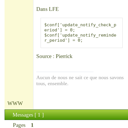
Déconnecté
Dans LFE
$conf['update_notify_check_p
eriod'] = 0;

$conf['update_notify_reminde
r_period'] = 0;
Source : Pierrick
Aucun de nous ne sait ce que nous savons
tous, ensemble.
WWW
Messages [ 1 ]
Pages
1