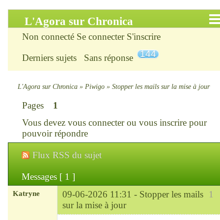
L'Agora sur Chronica
Non connecté
Se connecter
S'inscrire
Accueil
144
Derniers sujets
Sans réponse
Infos
Chercher
L'Agora sur Chronica
»
Piwigo
»
Stopper les mails sur la mise à jour
Pages
1
S’inscrire
Vous devez
vous connecter
ou
vous inscrire
pour
Connexion
pouvoir répondre
Flux RSS du sujet
Chronica : le site
Messages [ 1 ]
ChroniKat : les liens
Katryne
09-06-2026 11:31 -
Stopper les mails
1
CONTACT
sur la mise à jour
Chef