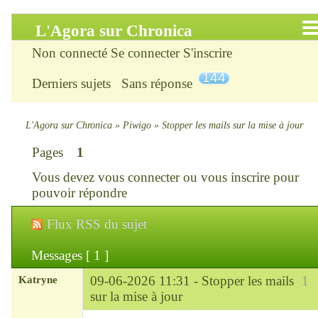
L'Agora sur Chronica
Non connecté
Se connecter
S'inscrire
Accueil
144
Derniers sujets
Sans réponse
Infos
Chercher
L'Agora sur Chronica
»
Piwigo
»
Stopper les mails sur la mise à jour
Pages
1
S’inscrire
Vous devez
vous connecter
ou
vous inscrire
pour
Connexion
pouvoir répondre
Flux RSS du sujet
Chronica : le site
Messages [ 1 ]
ChroniKat : les liens
Katryne
09-06-2026 11:31 -
Stopper les mails
1
CONTACT
sur la mise à jour
Chef