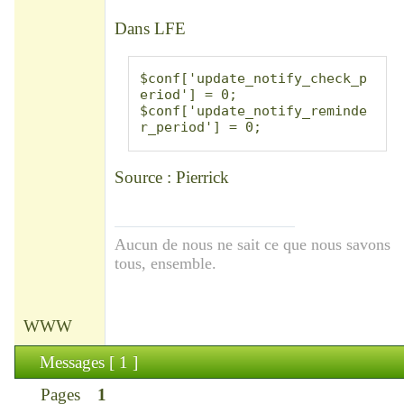
Déconnecté
Dans LFE
$conf['update_notify_check_p
eriod'] = 0;

$conf['update_notify_reminde
r_period'] = 0;
Source : Pierrick
Aucun de nous ne sait ce que nous savons
tous, ensemble.
WWW
Messages [ 1 ]
Pages
1