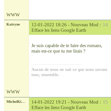
WWW
Katryne
12-01-2022 18:26 -
Nouveau Mod :
14
Efface les liens Google Earth
Chef
Déconnecté
Je suis capable de te faire des romans,
mais est-ce que tu me lirais ?
Aucun de nous ne sait ce que nous savons
tous, ensemble.
WWW
MichelKirsch
14-01-2022 19:21 -
Nouveau Mod :
15
Efface les liens Google Earth