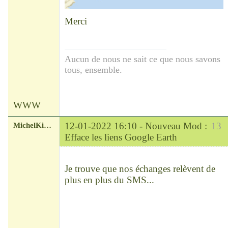
Merci
Aucun de nous ne sait ce que nous savons
tous, ensemble.
WWW
MichelKirsch
12-01-2022 16:10 -
Nouveau Mod :
13
Efface les liens Google Earth
Chef
Déconnecté
Je trouve que nos échanges relèvent de
plus en plus du SMS...