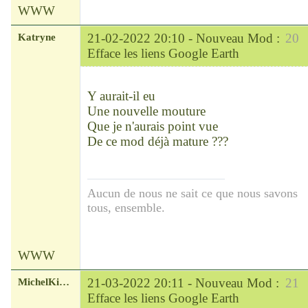
WWW
Katryne
21-02-2022 20:10 -
Nouveau Mod :
20
Efface les liens Google Earth
Chef
Déconnecté
Y aurait-il eu
Une nouvelle mouture
Que je n'aurais point vue
De ce mod déjà mature ???
Aucun de nous ne sait ce que nous savons
tous, ensemble.
WWW
MichelKirsch
21-03-2022 20:11 -
Nouveau Mod :
21
Efface les liens Google Earth