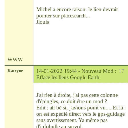
Déconnecté
Michel a encore raison. le lien devrait
pointer sur placesearch...
Jlouis
WWW
Katryne
14-01-2022 19:44 -
Nouveau Mod :
17
Efface les liens Google Earth
Chef
Déconnecté
J'ai rien à droite, j'ai pas cette colonne
d'épingles, ce doit être un mod ?
Edit : ah bé si, j'avions point vu.... Et là :
on est expédié direct vers le gps-guidage
sans avertissement. Ya même pas
d'infobulle au survol.