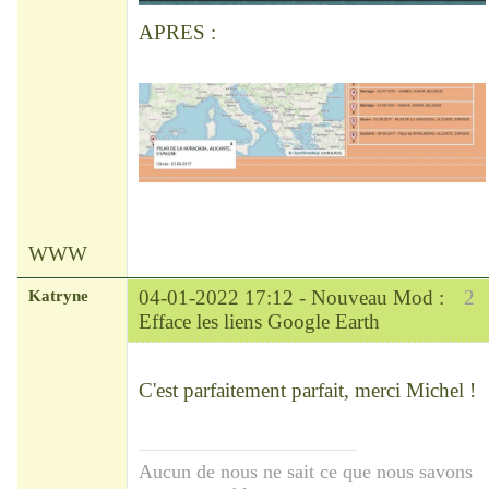
APRES :
WWW
Katryne
04-01-2022 17:12 -
Nouveau Mod :
2
Efface les liens Google Earth
Chef
Déconnecté
C'est parfaitement parfait, merci Michel !
Aucun de nous ne sait ce que nous savons