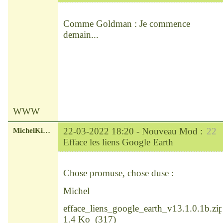
Chef
Déconnecté
Comme Goldman : Je commence
demain...
WWW
MichelKirsch
22-03-2022 18:20 -
Nouveau Mod :
22
Efface les liens Google Earth
Chef
Déconnecté
Chose promuse, chose duse :
Michel
efface_liens_google_earth_v13.1.0.1b.zi
1.4 Ko
(
317
)