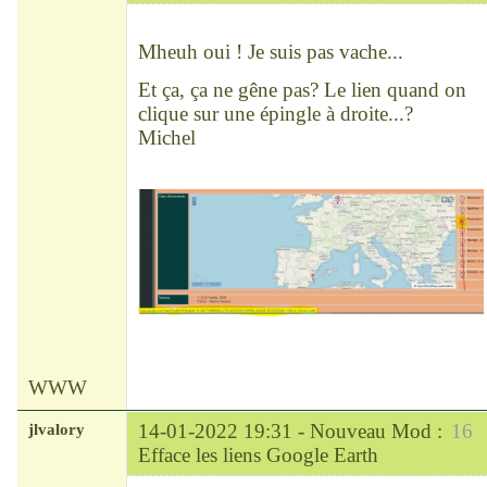
Chef
Déconnecté
Mheuh oui ! Je suis pas vache...
Et ça, ça ne gêne pas? Le lien quand on
clique sur une épingle à droite...?
Michel
WWW
jlvalory
14-01-2022 19:31 -
Nouveau Mod :
16
Efface les liens Google Earth
Modérateur