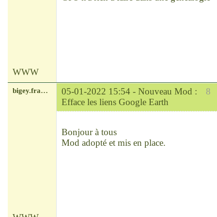
WWW
bigey.francois
05-01-2022 15:54 -
Nouveau Mod :
8
Efface les liens Google Earth
Modérateur
Déconnecté
Bonjour à tous
Mod adopté et mis en place.