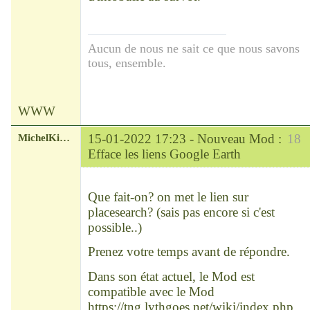
Aucun de nous ne sait ce que nous savons
tous, ensemble.
WWW
MichelKirsch
15-01-2022 17:23 -
Nouveau Mod :
18
Efface les liens Google Earth
Chef
Déconnecté
Que fait-on? on met le lien sur
placesearch? (sais pas encore si c'est
possible..)
Prenez votre temps avant de répondre.
Dans son état actuel, le Mod est
compatible avec le Mod
https://tng.lythgoes.net/wiki/index.php