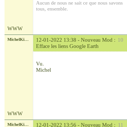
Aucun de nous ne sait ce que nous savons
tous, ensemble.
WWW
MichelKirsch
12-01-2022 13:38 -
Nouveau Mod :
10
Efface les liens Google Earth
Chef
Déconnecté
Vu.
Michel
WWW
MichelKirsch
12-01-2022 13:56 -
Nouveau Mod :
11