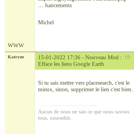
… hancements
Michel
WWW
Katryne
15-01-2022 17:36 -
Nouveau Mod :
19
Efface les liens Google Earth
Chef
Déconnecté
Si tu sais mettre vers placesearch, c'est le
mieux, sinon, supprimer le lien c'est bien.
Aucun de nous ne sait ce que nous savons
tous, ensemble.