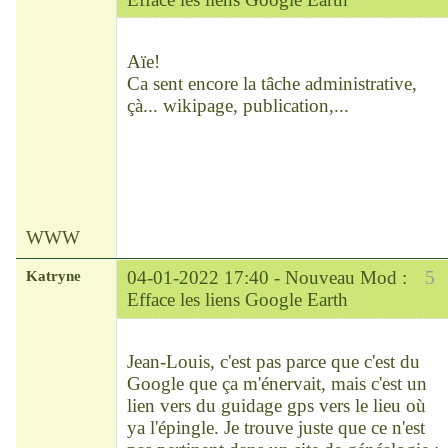
Chef
Déconnecté
Aïe!
Ca sent encore la tâche administrative,
çà... wikipage, publication,...
WWW
Katryne
04-01-2022 17:40 -
Nouveau Mod :
5
Efface les liens Google Earth
Chef
Déconnecté
Jean-Louis, c'est pas parce que c'est du
Google que ça m'énervait, mais c'est un
lien vers du guidage gps vers le lieu où
ya l'épingle. Je trouve juste que ce n'est