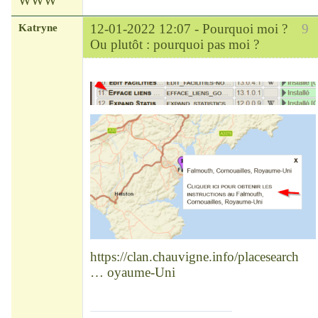
WWW
Katryne
12-01-2022 12:07 -
Pourquoi moi ?
9
Ou plutôt : pourquoi pas moi ?
Chef
Déconnecté
https://clan.chauvigne.info/placesearch
… oyaume-Uni