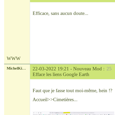
Modérateur
Déconnecté
Efficace, sans aucun doute...
WWW
MichelKirsch
22-03-2022 19:21 -
Nouveau Mod :
25
Efface les liens Google Earth
Chef
Déconnecté
Faut que je fasse tout moi-même, hein !?
Accueil>>Cimetières...