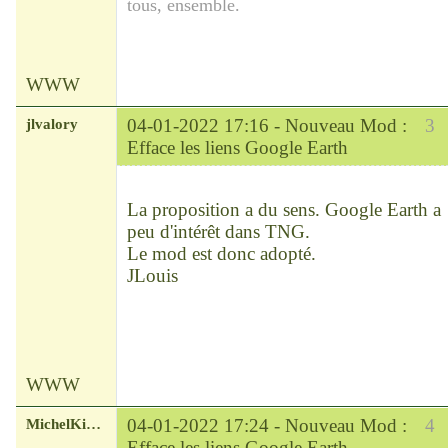
tous, ensemble.
WWW
jlvalory
04-01-2022 17:16 -
Nouveau Mod :
3
Efface les liens Google Earth
Modérateur
Déconnecté
La proposition a du sens. Google Earth a
peu d'intérêt dans TNG.
Le mod est donc adopté.
JLouis
WWW
MichelKirsch
04-01-2022 17:24 -
Nouveau Mod :
4
Efface les liens Google Earth