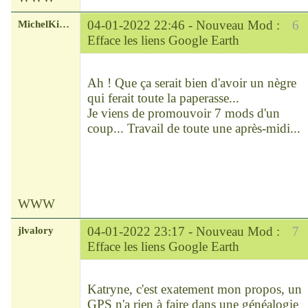
MichelKirsch
04-01-2022 22:46 -
Nouveau Mod :
6
Efface les liens Google Earth
Chef
Déconnecté
Ah ! Que ça serait bien d'avoir un nègre
qui ferait toute la paperasse...
Je viens de promouvoir 7 mods d'un
coup... Travail de toute une après-midi...
WWW
jlvalory
04-01-2022 23:17 -
Nouveau Mod :
7
Efface les liens Google Earth
Modérateur
Déconnecté
Katryne, c'est exatement mon propos, un
GPS n'a rien à faire dans une généalogie