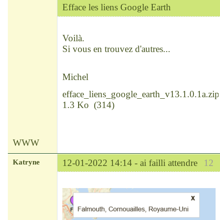
Efface les liens Google Earth
Chef
Déconnecté
Voilà.
Si vous en trouvez d'autres...
Michel
efface_liens_google_earth_v13.1.0.1a.zip
1.3 Ko
(
314
)
WWW
Katryne
12-01-2022 14:14 -
ai failli attendre
12
Chef
Déconnecté