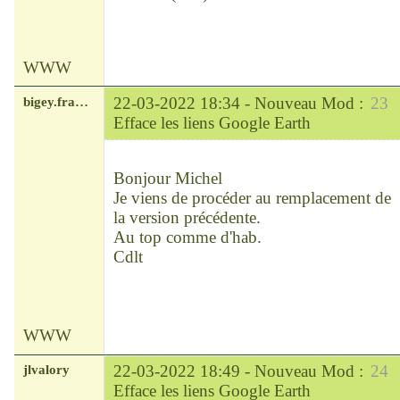
WWW
bigey.francois
22-03-2022 18:34 -
Nouveau Mod :
23
Efface les liens Google Earth
Modérateur
Déconnecté
Bonjour Michel
Je viens de procéder au remplacement de
la version précédente.
Au top comme d'hab.
Cdlt
WWW
jlvalory
22-03-2022 18:49 -
Nouveau Mod :
24
Efface les liens Google Earth