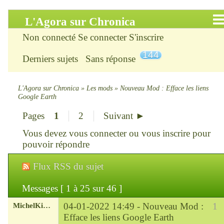
L'Agora sur Chronica
Non connecté
Se connecter
S'inscrire
Accueil
144
Derniers sujets
Sans réponse
Infos
Chercher
L'Agora sur Chronica
»
Les mods
»
Nouveau Mod : Efface les liens
Google Earth
S’inscrire
Pages
1
2
Suivant ►
Vous devez
vous connecter
ou
vous inscrire
pour
Connexion
pouvoir répondre
Chronica : le site
Flux RSS du sujet
ChroniKat : les liens
Messages [ 1 à 25 sur 46 ]
MichelKirsch
04-01-2022 14:49 -
Nouveau Mod :
1
CONTACT
Efface les liens Google Earth