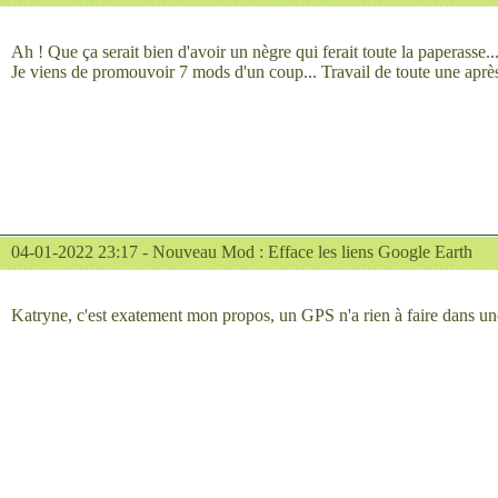
Ah ! Que ça serait bien d'avoir un nègre qui ferait toute la paperasse..
Je viens de promouvoir 7 mods d'un coup... Travail de toute une après
04-01-2022 23:17 -
Nouveau Mod : Efface les liens Google Earth
Katryne, c'est exatement mon propos, un GPS n'a rien à faire dans u