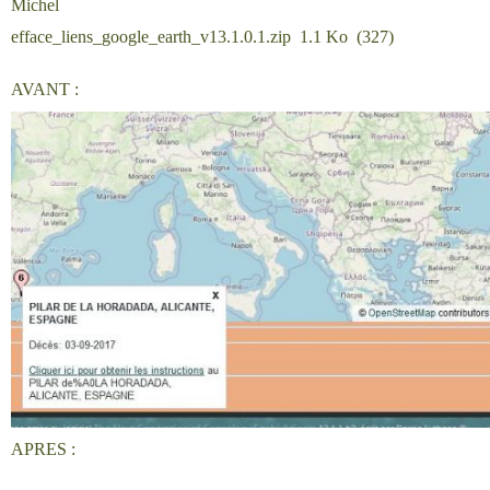
Michel
efface_liens_google_earth_v13.1.0.1.zip
1.1 Ko
(
327
)
AVANT :
APRES :