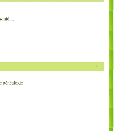
.
-midi...
7
ne généalogie