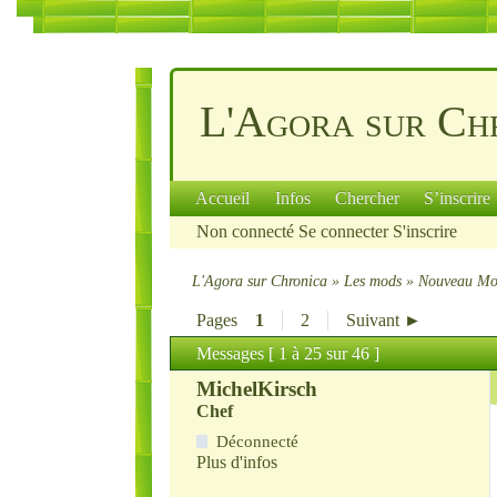
L'Agora sur Ch
Accueil
Infos
Chercher
S’inscrire
Non connecté
Se connecter
S'inscrire
L'Agora sur Chronica
»
Les mods
»
Nouveau Mod
Pages
1
2
Suivant ►
Messages [ 1 à 25 sur 46 ]
MichelKirsch
Chef
Déconnecté
Plus d'infos