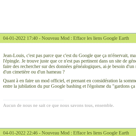
04-01-2022 17:40 -
Nouveau Mod : Efface les liens Google Earth
Jean-Louis, c'est pas parce que c'est du Google que ça m'énervait, mai
l'épingle. Je trouve juste que ce n'est pas pertinent dans un site de gén
faire des rechercher sur des données généalogiques, ai-je besoin d'u
d'un cimetière ou d'un hameau ?
Quant à en faire un mod officiel, et prenant en considération la somme
entre la jubilation du pur Google bashing et l'égoïsme du "gardons ça 
Aucun de nous ne sait ce que nous savons tous, ensemble.
04-01-2022 22:46 -
Nouveau Mod : Efface les liens Google Earth