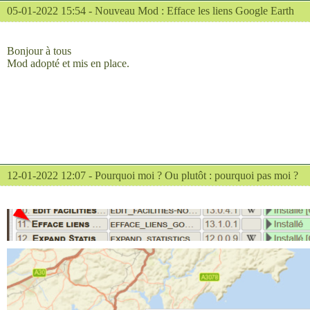
05-01-2022 15:54 -
Nouveau Mod : Efface les liens Google Earth
Bonjour à tous
Mod adopté et mis en place.
12-01-2022 12:07 -
Pourquoi moi ? Ou plutôt : pourquoi pas moi ?