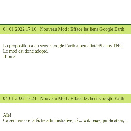
04-01-2022 17:16 -
Nouveau Mod : Efface les liens Google Earth
La proposition a du sens. Google Earth a peu d'intérêt dans TNG.
Le mod est donc adopté.
JLouis
04-01-2022 17:24 -
Nouveau Mod : Efface les liens Google Earth
Aïe!
Ca sent encore la tâche administrative, çà... wikipage, publication,...