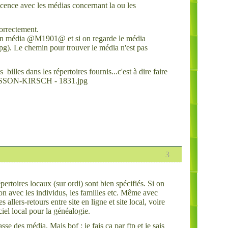
scence avec les médias concernant la ou les
orrectement.
n un média @M1901@ et si on regarde le média
. Le chemin pour trouver le média n'est pas
illes dans les répertoires fournis...c'est à dire faire
DESSON-KIRSCH - 1831.jpg
3
pertoires locaux (sur ordi) sont bien spécifiés. Si on
on avec les individus, les familles etc. Même avec
 allers-retours entre site en ligne et site local, voire
ciel local pour la généalogie.
se des média. Mais bof : je fais ça par ftp et je sais