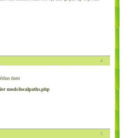
4
médias dans
chier mods/localpaths.php
5