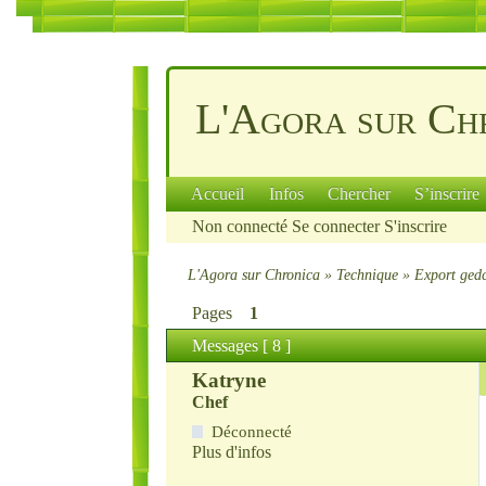
L'Agora sur Ch
Accueil
Infos
Chercher
S’inscrire
Non connecté
Se connecter
S'inscrire
L'Agora sur Chronica
»
Technique
»
Export ged
Pages
1
Messages [ 8 ]
Katryne
Chef
Déconnecté
Plus d'infos