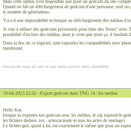
Mais cette option n'est disponible que pour un gedcom du site complet
Quand on fait un téléchargement de gedcom d'une personne, seul un g
le nombre de générations.
Y-a-t-il une impossibilité technique au téléchargement des médias d'
Je vise à utiliser des gedcoms personnels pour faire des 'livres" ave
possibilité d'inclure des médias, mais je crois que pour ça, il faudrait
Dans la doc de ce logiciel, sont exposées les compatibilités avec plus
mentionné.
Aucun de nous ne sait ce que nous savons tous, ensemble.
19-04-2023 22:32 -
Export gedcom dans TNG 14 : les medias
Hello Kat,
lorsque tu exportes ton gedcom avec les médias, le zip reprend le ge
les fichiers dedans. (ex : actes/actesm/ et tous les actes de mariage)
Le fichier ged, quant à lui, est exactement le même que pour un expor