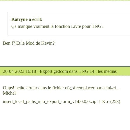
Katryne a écrit:
Ça manque vraiment la fonction Livre pour TNG.
Ben !? Et le Mod de Kevin?
20-04-2023 16:18 -
Export gedcom dans TNG 14 : les medias
Oups! petite erreur dans le fichier cfg, à remplacer par celui-ci...
Michel
insert_local_paths_into_export_form_v14.0.0.0.zip
1 Ko
(
258
)