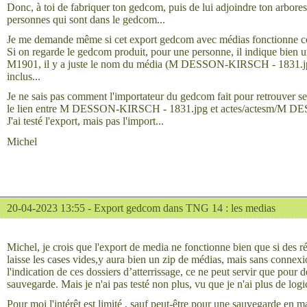
Donc, à toi de fabriquer ton gedcom, puis de lui adjoindre ton arbore
personnes qui sont dans le gedcom...
Je me demande même si cet export gedcom avec médias fonctionne c
Si on regarde le gedcom produit, pour une personne, il indique bie
M1901, il y a juste le nom du média (M DESSON-KIRSCH - 1831.jpg)
inclus...
Je ne sais pas comment l'importateur du gedcom fait pour retrouver ses b
le lien entre M DESSON-KIRSCH - 1831.jpg et actes/actesm/M 
J'ai testé l'export, mais pas l'import...
Michel
20-04-2023 13:55 -
Export gedcom dans TNG 14 : les medias
Michel, je crois que l'export de media ne fonctionne bien que si des ré
laisse les cases vides,y aura bien un zip de médias, mais sans connexi
l'indication de ces dossiers d’atterrissage, ce ne peut servir que pour des
sauvegarde. Mais je n'ai pas testé non plus, vu que je n'ai plus de logi
Pour moi l'intérêt est limité , sauf peut-être pour une sauvegarde en mas