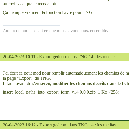
au moins ce que je mets et où.
Ça manque vraiment la fonction Livre pour TNG.
Aucun de nous ne sait ce que nous savons tous, ensemble.
20-04-2023 16:11 -
Export gedcom dans TNG 14 : les medias
J'ai écrit ce petit mod pour remplir automatiquement les chemins de 
la page "Export" de TNG.
Il faut, avant de s'en servir,
modifier les chemins décrits dans le fi
insert_local_paths_into_export_form_v14.0.0.0.zip
1 Ko
(
258
)
20-04-2023 16:12 -
Export gedcom dans TNG 14 : les medias