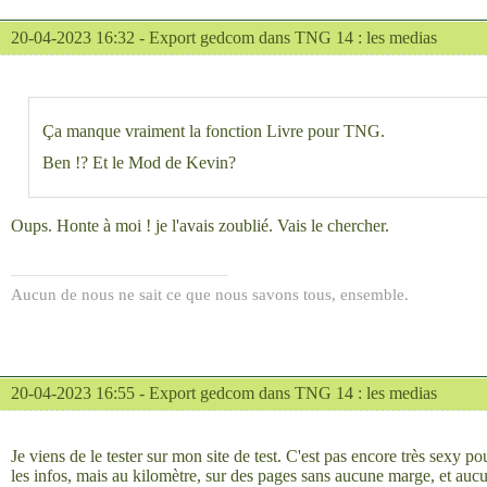
20-04-2023 16:32 -
Export gedcom dans TNG 14 : les medias
Ça manque vraiment la fonction Livre pour TNG.
Ben !? Et le Mod de Kevin?
Oups. Honte à moi ! je l'avais zoublié. Vais le chercher.
Aucun de nous ne sait ce que nous savons tous, ensemble.
20-04-2023 16:55 -
Export gedcom dans TNG 14 : les medias
Je viens de le tester sur mon site de test. C'est pas encore très sexy p
les infos, mais au kilomètre, sur des pages sans aucune marge, et au