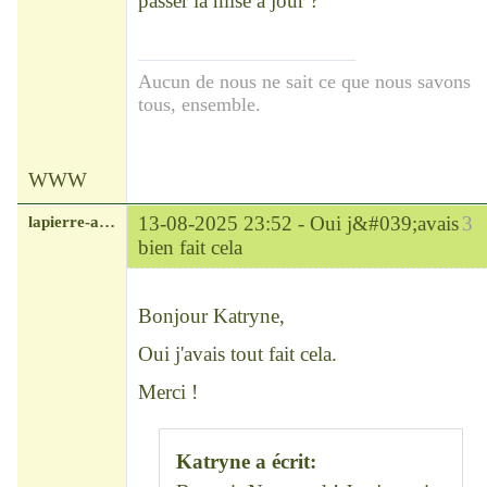
passer la mise à jour ?
Aucun de nous ne sait ce que nous savons
tous, ensemble.
WWW
lapierre-amerique
13-08-2025 23:52 -
Oui j&#039;avais
3
bien fait cela
Modérateur
Déconnecté
Bonjour Katryne,
Oui j'avais tout fait cela.
Merci !
Katryne a écrit: