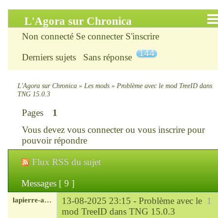
L'Agora sur Chronica
Non connecté
Se connecter
S'inscrire
Accueil
144
Derniers sujets
Sans réponse
Infos
Chercher
L'Agora sur Chronica
»
Les mods
»
Problème avec le mod TreeID dans
TNG 15.0.3
S’inscrire
Pages
1
Vous devez
vous connecter
ou
vous inscrire
pour
Connexion
pouvoir répondre
Chronica : le site
Flux RSS du sujet
ChroniKat : les liens
Messages [ 9 ]
lapierre-amerique
13-08-2025 23:15 -
Problème avec le
1
CONTACT
mod TreeID dans TNG 15.0.3