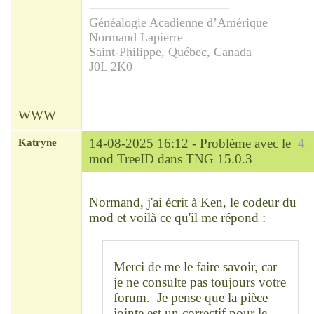
Généalogie Acadienne d’Amérique
Normand Lapierre
Saint-Philippe, Québec, Canada
J0L 2K0
WWW
Katryne
14-08-2025 16:12 -
Problème avec le
4
mod TreeID dans TNG 15.0.3
Chef
Déconnecté
Normand, j'ai écrit à Ken, le codeur du
mod et voilà ce qu'il me répond :
Merci de me le faire savoir, car
je ne consulte pas toujours votre
forum. Je pense que la pièce
jointe est un correctif pour le