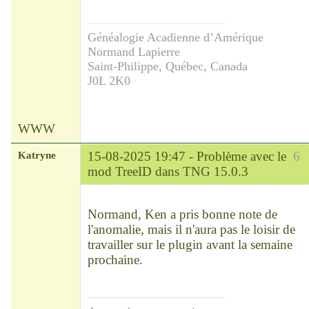
Généalogie Acadienne d’Amérique
Normand Lapierre
Saint-Philippe, Québec, Canada
J0L 2K0
WWW
Katryne
15-08-2025 19:47 -
Problème avec le
6
mod TreeID dans TNG 15.0.3
Chef
Déconnecté
Normand, Ken a pris bonne note de
l'anomalie, mais il n'aura pas le loisir de
travailler sur le plugin avant la semaine
prochaine.