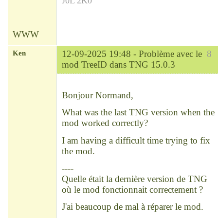
J0L 2K0
WWW
Ken
12-09-2025 19:48 -
Problème avec le
8
mod TreeID dans TNG 15.0.3
Modérateur
Déconnecté
Bonjour Normand,
What was the last TNG version when the
mod worked correctly?
I am having a difficult time trying to fix
the mod.
----
Quelle était la dernière version de TNG
où le mod fonctionnait correctement ?
J'ai beaucoup de mal à réparer le mod.