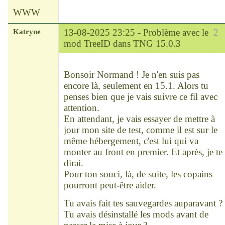
WWW
Katryne
13-08-2025 23:25 -
Problème avec le
2
mod TreeID dans TNG 15.0.3
Chef
Déconnecté
Bonsoir Normand ! Je n'en suis pas
encore là, seulement en 15.1. Alors tu
penses bien que je vais suivre ce fil avec
attention.
En attendant, je vais essayer de mettre à
jour mon site de test, comme il est sur le
même hébergement, c'est lui qui va
monter au front en premier. Et après, je te
dirai.
Pour ton souci, là, de suite, les copains
pourront peut-être aider.
Tu avais fait tes sauvegardes auparavant ?
Tu avais désinstallé les mods avant de