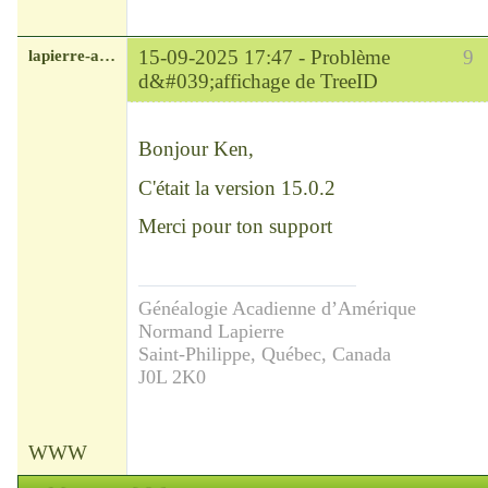
lapierre-amerique
15-09-2025 17:47 -
Problème
9
d&#039;affichage de TreeID
Modérateur
Déconnecté
Bonjour Ken,
C'était la version 15.0.2
Merci pour ton support
Généalogie Acadienne d’Amérique
Normand Lapierre
Saint-Philippe, Québec, Canada
J0L 2K0
WWW