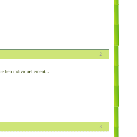
2
ue lien individuellement...
3