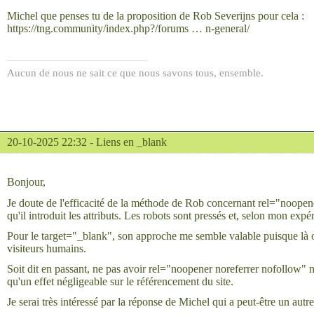
Michel que penses tu de la proposition de Rob Severijns pour cela :
https://tng.community/index.php?/forums … n-general/
Aucun de nous ne sait ce que nous savons tous, ensemble.
20-10-2025 22:32 -
Liens en _blank
Bonjour,
Je doute de l'efficacité de la méthode de Rob concernant rel="noopene
qu'il introduit les attributs. Les robots sont pressés et, selon mon expé
Pour le target="_blank", son approche me semble valable puisque là 
visiteurs humains.
Soit dit en passant, ne pas avoir rel="noopener noreferrer nofollow"
qu'un effet négligeable sur le référencement du site.
Je serai très intéressé par la réponse de Michel qui a peut-être un autr