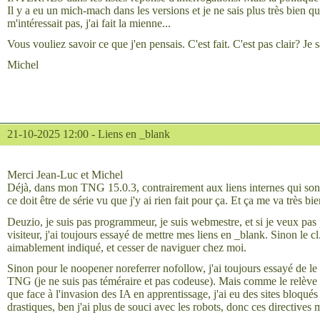
Il y a eu un mich-mach dans les versions et je ne sais plus très bien 
m'intéressait pas, j'ai fait la mienne...
Vous vouliez savoir ce que j'en pensais. C'est fait. C'est pas clair? Je sa
Michel
21-10-2025 12:00 -
Liens en _blank
Merci Jean-Luc et Michel
Déjà, dans mon TNG 15.0.3, contrairement aux liens internes qui sont e
ce doit être de série vu que j'y ai rien fait pour ça. Et ça me va très b
Deuzio, je suis pas programmeur, je suis webmestre, et si je veux pas pe
visiteur, j'ai toujours essayé de mettre mes liens en _blank. Sinon le cl...
aimablement indiqué, et cesser de naviguer chez moi.
Sinon pour le noopener noreferrer nofollow, j'ai toujours essayé de le 
TNG (je ne suis pas téméraire et pas codeuse). Mais comme le relève J
que face à l'invasion des IA en apprentissage, j'ai eu des sites bloqués
drastiques, ben j'ai plus de souci avec les robots, donc ces directives 