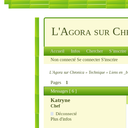
L'Agora sur Ch
Accueil
Infos
Chercher
S’inscrire
Non connecté
Se connecter
S'inscrire
L'Agora sur Chronica
»
Technique
»
Liens en _b
Pages
1
Messages [ 6 ]
Katryne
Chef
Déconnecté
Plus d'infos