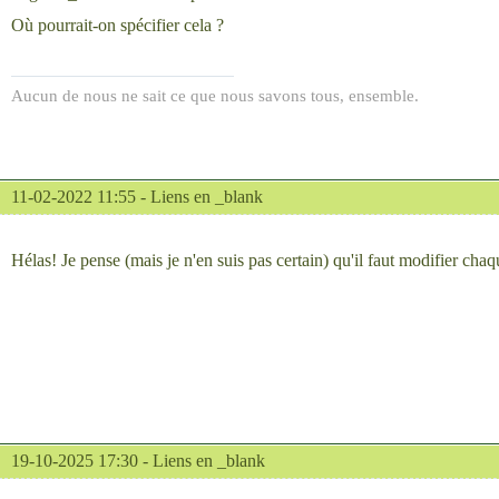
Où pourrait-on spécifier cela ?
Aucun de nous ne sait ce que nous savons tous, ensemble.
11-02-2022 11:55 -
Liens en _blank
Hélas! Je pense (mais je n'en suis pas certain) qu'il faut modifier chaq
19-10-2025 17:30 -
Liens en _blank