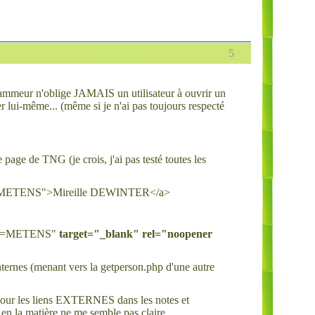
5
rammeur n'oblige JAMAIS un utilisateur à ouvrir un
der lui-même... (même si je n'ai pas toujours respecté
 page de TNG (je crois, j'ai pas testé toutes les
N&v=METENS">Mireille DEWINTER</a>
mp;v=METENS"
target="_blank" rel="noopener
nternes (menant vers la getperson.php d'une autre
pour les liens EXTERNES dans les notes et
en la matière ne me semble pas claire...