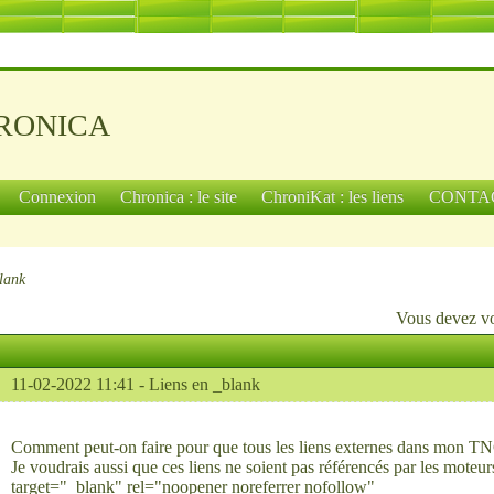
ronica
Connexion
Chronica : le site
ChroniKat : les liens
CONTA
lank
Vous devez
v
11-02-2022 11:41 -
Liens en _blank
Comment peut-on faire pour que tous les liens externes dans mon TNG
Je voudrais aussi que ces liens ne soient pas référencés par les moteurs
target="_blank" rel="noopener noreferrer nofollow"