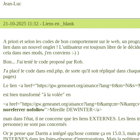
Jean-Luc
21-10-2025 11:32 -
Liens en _blank
A priori et selon les codes de bon comportement sur le web, un prog
lien dans un nouvel onglet ! L'utilisateur est toujours libre de le déci
cela dans mes mods, j'en conviens :-) )
Bon... J'ai testé le code proposé par Rob.
J'a placé le code dans end.php, de sorte qu'il soit répliqué dans chaque
pages)
Le lien <a href="https://gw.geneanet.org/aisance?lang=fr&m=
est bien transformé "à la volée" en
<a href="https://gw.geneanet.org/aisance?lang=fr&amp;m=N&a
noreferrer nofollow
">Mireille DEWINTER</a>
mais dans l'état, il ne concerne que les liens EXTERNES. Les liens i
personne) ne sont pas concernés
Or je pense que Darrin a intégré qqchose comme ça en 15.0.3, mais 
INTERNES dans les listes-réponse d'interrogations. Mais la politique 