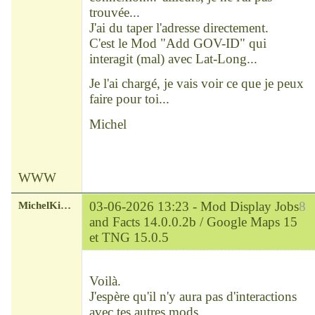
trouvée...
J'ai du taper l'adresse directement.
C'est le Mod "Add GOV-ID" qui
interagit (mal) avec Lat-Long...
Je l'ai chargé, je vais voir ce que je peux
faire pour toi...
Michel
WWW
MichelKirsch
03-06-2026 13:23 -
Mod Display Jobs
8
and Facts 14.0.0.2b / Google Maps 15
et TNG 15.0.5
Chef
Déconnecté
Voilà.
J'espère qu'il n'y aura pas d'interactions
avec tes autres mods