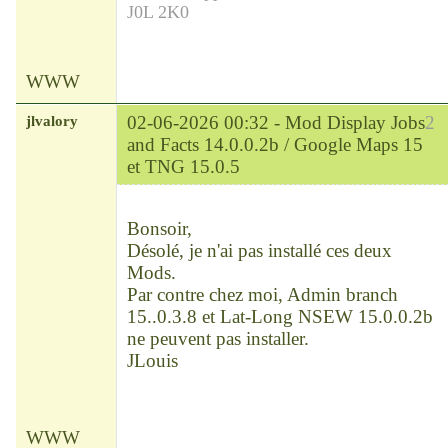
J0L 2K0
WWW
jlvalory
02-06-2026 00:32 -
Mod Display Jobs
2
and Facts 14.0.0.2b / Google Maps 15
et TNG 15.0.5
Modérateur
Déconnecté
Bonsoir,
Désolé, je n'ai pas installé ces deux
Mods.
Par contre chez moi, Admin branch
15..0.3.8 et Lat-Long NSEW 15.0.0.2b
ne peuvent pas installer.
JLouis
WWW