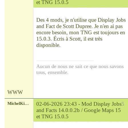
et TNG 15.0.5
Chef
Déconnecté
Des 4 mods, je n'utilise que Display Jobs
and Fact de Scott Dupree. Je n'en ai pas
encore besoin, mon TNG est toujours en
15.0.3. Écris à Scott, il est très
disponible.
Aucun de nous ne sait ce que nous savons
tous, ensemble.
WWW
MichelKirsch
02-06-2026 23:43 -
Mod Display Jobs
5
and Facts 14.0.0.2b / Google Maps 15
et TNG 15.0.5
Chef