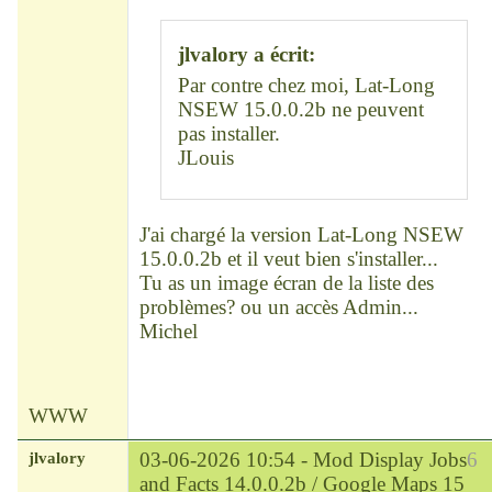
Déconnecté
jlvalory a écrit:
Par contre chez moi, Lat-Long
NSEW 15.0.0.2b ne peuvent
pas installer.
JLouis
J'ai chargé la version Lat-Long NSEW
15.0.0.2b et il veut bien s'installer...
Tu as un image écran de la liste des
problèmes? ou un accès Admin...
Michel
WWW
jlvalory
03-06-2026 10:54 -
Mod Display Jobs
6
and Facts 14.0.0.2b / Google Maps 15