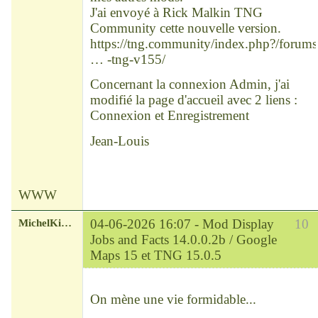
J'ai envoyé à Rick Malkin TNG
Community cette nouvelle version.
https://tng.community/index.php?/forums
… -tng-v155/
Concernant la connexion Admin, j'ai
modifié la page d'accueil avec 2 liens :
Connexion et Enregistrement
Jean-Louis
WWW
MichelKirsch
04-06-2026 16:07 -
Mod Display
10
Jobs and Facts 14.0.0.2b / Google
Maps 15 et TNG 15.0.5
Chef
Déconnecté
On mène une vie formidable...