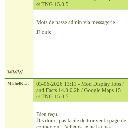
et TNG 15.0.5
Modérateur
Déconnecté
Mots de passe admin via messagerie
JLouis
WWW
MichelKirsch
03-06-2026 13:11 -
Mod Display Jobs
7
and Facts 14.0.0.2b / Google Maps 15
et TNG 15.0.5
Chef
Déconnecté
Bien reçu.
Dis donc, pas facile de trouver la page de
connexion... 'ailleurs, je ne l'ai pas