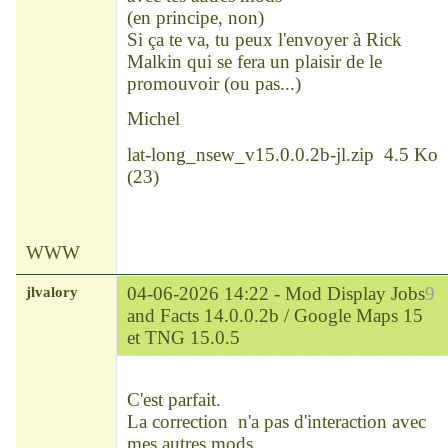
(en principe, non)
Si ça te va, tu peux l'envoyer à Rick
Malkin qui se fera un plaisir de le
promouvoir (ou pas...)
Michel
lat-long_nsew_v15.0.0.2b-jl.zip
4.5 Ko
(
23
)
WWW
jlvalory
04-06-2026 14:22 -
Mod Display Jobs
9
and Facts 14.0.0.2b / Google Maps 15
et TNG 15.0.5
Modérateur
Déconnecté
C'est parfait.
La correction n'a pas d'interaction avec
mes autres mods.