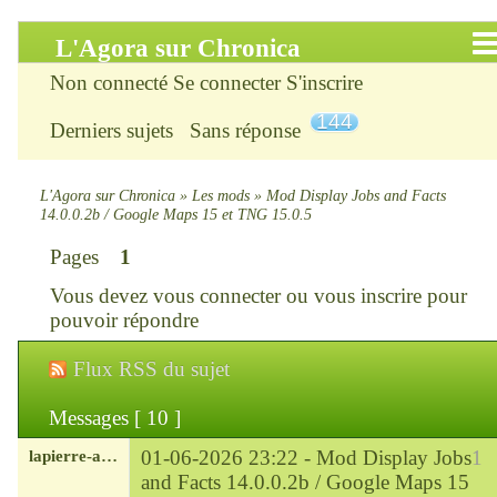
L'Agora sur Chronica
Non connecté
Se connecter
S'inscrire
Accueil
144
Derniers sujets
Sans réponse
Infos
Chercher
L'Agora sur Chronica
»
Les mods
»
Mod Display Jobs and Facts
14.0.0.2b / Google Maps 15 et TNG 15.0.5
S’inscrire
Pages
1
Vous devez
vous connecter
ou
vous inscrire
pour
Connexion
pouvoir répondre
Chronica : le site
Flux RSS du sujet
ChroniKat : les liens
Messages [ 10 ]
lapierre-amerique
01-06-2026 23:22 -
Mod Display Jobs
1
CONTACT
and Facts 14.0.0.2b / Google Maps 15