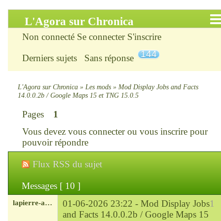
L'Agora sur Chronica
Non connecté
Se connecter
S'inscrire
Accueil
144
Derniers sujets
Sans réponse
Infos
Chercher
L'Agora sur Chronica
»
Les mods
»
Mod Display Jobs and Facts
14.0.0.2b / Google Maps 15 et TNG 15.0.5
S’inscrire
Pages
1
Vous devez
vous connecter
ou
vous inscrire
pour
Connexion
pouvoir répondre
Chronica : le site
Flux RSS du sujet
ChroniKat : les liens
Messages [ 10 ]
lapierre-amerique
01-06-2026 23:22 -
Mod Display Jobs
1
CONTACT
and Facts 14.0.0.2b / Google Maps 15