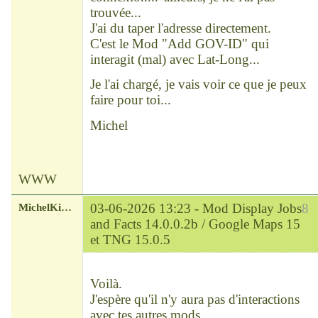
trouvée...
J'ai du taper l'adresse directement.
C'est le Mod "Add GOV-ID" qui
interagit (mal) avec Lat-Long...
Je l'ai chargé, je vais voir ce que je peux
faire pour toi...
Michel
WWW
MichelKirsch
03-06-2026 13:23 -
Mod Display Jobs
8
and Facts 14.0.0.2b / Google Maps 15
et TNG 15.0.5
Chef
Déconnecté
Voilà.
J'espère qu'il n'y aura pas d'interactions
avec tes autres mods