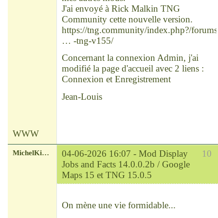
J'ai envoyé à Rick Malkin TNG
Community cette nouvelle version.
https://tng.community/index.php?/forums
… -tng-v155/
Concernant la connexion Admin, j'ai
modifié la page d'accueil avec 2 liens :
Connexion et Enregistrement
Jean-Louis
WWW
MichelKirsch
04-06-2026 16:07 -
Mod Display
10
Jobs and Facts 14.0.0.2b / Google
Maps 15 et TNG 15.0.5
Chef
Déconnecté
On mène une vie formidable...