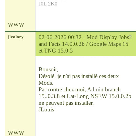
J0L 2K0
WWW
jlvalory
02-06-2026 00:32 -
Mod Display Jobs
2
and Facts 14.0.0.2b / Google Maps 15
et TNG 15.0.5
Modérateur
Déconnecté
Bonsoir,
Désolé, je n'ai pas installé ces deux
Mods.
Par contre chez moi, Admin branch
15..0.3.8 et Lat-Long NSEW 15.0.0.2b
ne peuvent pas installer.
JLouis
WWW