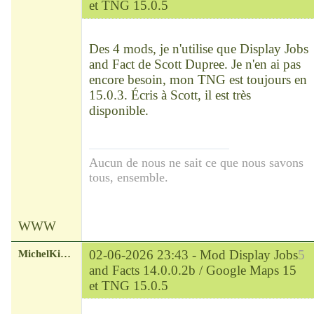
et TNG 15.0.5
Chef
Déconnecté
Des 4 mods, je n'utilise que Display Jobs
and Fact de Scott Dupree. Je n'en ai pas
encore besoin, mon TNG est toujours en
15.0.3. Écris à Scott, il est très
disponible.
Aucun de nous ne sait ce que nous savons
tous, ensemble.
WWW
MichelKirsch
02-06-2026 23:43 -
Mod Display Jobs
5
and Facts 14.0.0.2b / Google Maps 15
et TNG 15.0.5
Chef