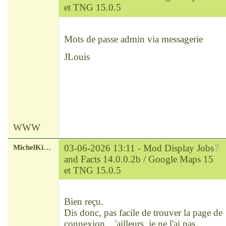
et TNG 15.0.5
Modérateur
Déconnecté
Mots de passe admin via messagerie
JLouis
WWW
MichelKirsch
03-06-2026 13:11 -
Mod Display Jobs
7
and Facts 14.0.0.2b / Google Maps 15
et TNG 15.0.5
Chef
Déconnecté
Bien reçu.
Dis donc, pas facile de trouver la page de
connexion... 'ailleurs, je ne l'ai pas