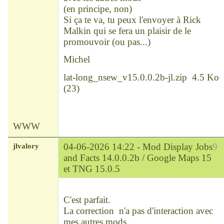
(en principe, non)
Si ça te va, tu peux l'envoyer à Rick
Malkin qui se fera un plaisir de le
promouvoir (ou pas...)
Michel
lat-long_nsew_v15.0.0.2b-jl.zip
4.5 Ko
(
23
)
WWW
jlvalory
04-06-2026 14:22 -
Mod Display Jobs
9
and Facts 14.0.0.2b / Google Maps 15
et TNG 15.0.5
Modérateur
Déconnecté
C'est parfait.
La correction n'a pas d'interaction avec
mes autres mods.