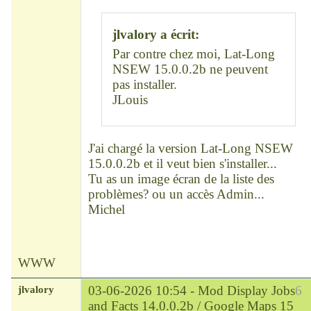
Déconnecté
jlvalory a écrit:
Par contre chez moi, Lat-Long
NSEW 15.0.0.2b ne peuvent
pas installer.
JLouis
J'ai chargé la version Lat-Long NSEW
15.0.0.2b et il veut bien s'installer...
Tu as un image écran de la liste des
problèmes? ou un accès Admin...
Michel
WWW
jlvalory
03-06-2026 10:54 -
Mod Display Jobs
6
and Facts 14.0.0.2b / Google Maps 15