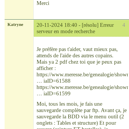
Merci
Katryne
20-11-2024 18:40 -
[résolu] Erreur
4
serveur en mode recherche
Chef
Déconnecté
Je préfère pas t'aider, vaut mieux pas,
attends de l'aide des autres copains.
Mais ya 2 pdf chez toi que je peux pas
afficher :
https://www.meresse.be/genealogie/show
… iaID=61588
https://www.meresse.be/genealogie/show
… iaID=61599
Moi, tous les mois, je fais une
sauvegarde complète par ftp. Avant ça, je
sauvegarde la BDD via le menu outil (2
onglets : Tables et structure) Et pour