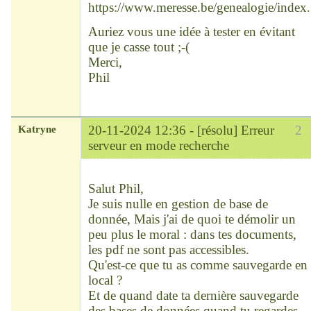
https://www.meresse.be/genealogie/index
Auriez vous une idée à tester en évitant
que je casse tout ;-(
Merci,
Phil
Katryne
20-11-2024 12:36 -
[résolu] Erreur
2
serveur en mode recherche
Chef
Déconnecté
Salut Phil,
Je suis nulle en gestion de base de
donnée, Mais j'ai de quoi te démolir un
peu plus le moral : dans tes documents,
les pdf ne sont pas accessibles.
Qu'est-ce que tu as comme sauvegarde en
local ?
Et de quand date ta dernière sauvegarde
des bases de données quand tu regardes