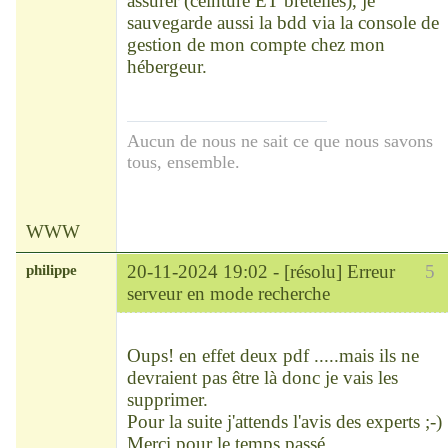
assurer (ceinture ET bretelles), je
sauvegarde aussi la bdd via la console de
gestion de mon compte chez mon
hébergeur.
Aucun de nous ne sait ce que nous savons
tous, ensemble.
WWW
philippe
20-11-2024 19:02 -
[résolu] Erreur
5
serveur en mode recherche
Modérateur
Déconnecté
Oups! en effet deux pdf .....mais ils ne
devraient pas être là donc je vais les
supprimer.
Pour la suite j'attends l'avis des experts ;-)
Merci pour le temps passé