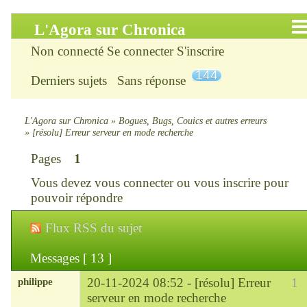
L'Agora sur Chronica
Non connecté
Se connecter
S'inscrire
Accueil
144
Derniers sujets
Sans réponse
Infos
Chercher
L'Agora sur Chronica
»
Bogues, Bugs, Couics et autres erreurs
»
[résolu] Erreur serveur en mode recherche
S’inscrire
Pages
1
Vous devez
vous connecter
ou
vous inscrire
pour
Connexion
pouvoir répondre
Chronica : le site
Flux RSS du sujet
ChroniKat : les liens
Messages [ 13 ]
philippe
20-11-2024 08:52 -
[résolu] Erreur
1
CONTACT
serveur en mode recherche