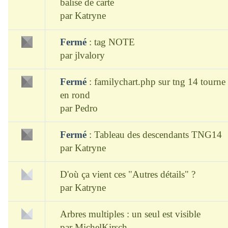
balise de carte
par
Katryne
Fermé
:
tag NOTE
par
jlvalory
Fermé
:
familychart.php sur tng 14 tourne
en rond
par
Pedro
Fermé
:
Tableau des descendants TNG14
par
Katryne
D'où ça vient ces "Autres détails" ?
par
Katryne
Arbres multiples : un seul est visible
par
MichelKirsch