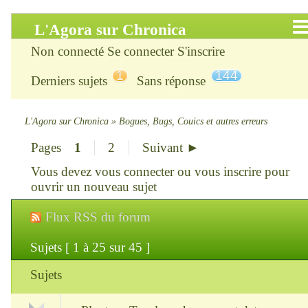
L'Agora sur Chronica
Non connecté
Se connecter
S'inscrire
Accueil
1
144
Derniers sujets
Sans réponse
Infos
Chercher
L'Agora sur Chronica
»
Bogues, Bugs, Couics et autres erreurs
Pages
1
2
Suivant ►
S’inscrire
Vous devez
vous connecter
ou
vous inscrire
pour
Connexion
ouvrir un nouveau sujet
Flux RSS du forum
Chronica : le site
Sujets [ 1 à 25 sur 45 ]
ChroniKat : les liens
Sujets
CONTACT