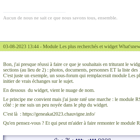
Aucun de nous ne sait ce que nous savons tous, ensemble.
03-08-2023 13:44 -
Module Les plus recherchés et widget What'sne
Bon, j'ai presque réussi à faire ce que je souhaitais en triturant le wi
sections (au lieu de 2) : photos, documents, personnes ET la liste des
C'est juste un exemple, un sous-forum qui remplacerait module Les plus
initier de vrais échanges sur le sujet.
En dessous du widget, vient le nuage de nom.
Le principe me convient mais j'ai juste raté une marche : le module 
côté : je me suis un peu noyée dans le php du widget.
C'est là :
https://geneakat2023.chauvigne.info/
Qu'en pensez-vous ? Et qui peut m'aider à faire remonter le module 