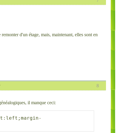
w
7
re remonter d'un étage, mais, maintenant, elles sont en
w
8
généalogiques, il manque ceci:
at:left;margin-
>