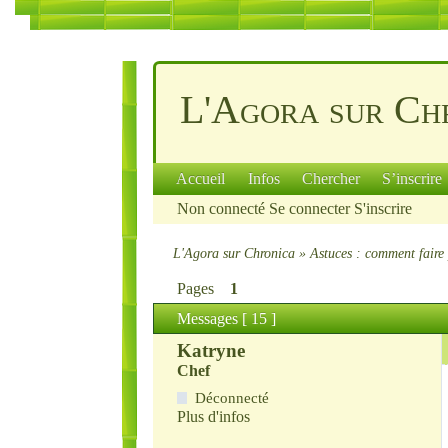
L'Agora sur Ch
Accueil
Infos
Chercher
S’inscrire
Non connecté
Se connecter
S'inscrire
L'Agora sur Chronica
»
Astuces : comment faire 
Pages
1
Messages [ 15 ]
Katryne
Chef
Déconnecté
Plus d'infos