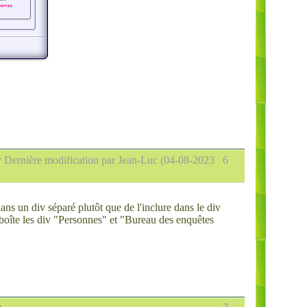
w
Dernière modification par Jean-Luc (04-08-2023
6
ns un div séparé plutôt que de l'inclure dans le div
mboîte les div "Personnes" et "Bureau des enquêtes