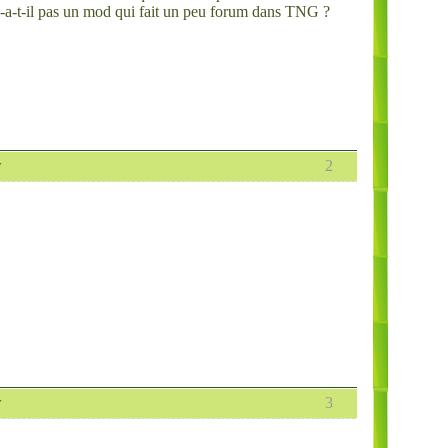
'y-a-t-il pas un mod qui fait un peu forum dans TNG ?
w
2
w
3