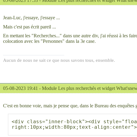
05-08-2023 17:53 -
Module Les plus recherchés et widget What'sne
Jean-Luc, j'essaye, j'essaye ...
Mais c'est pas écrit pareil ...
En mettant les "Recherches..." dans une autre div, j'ai réussi à les fai
colocation avec les "Personnes" dans la 3e case.
Aucun de nous ne sait ce que nous savons tous, ensemble.
05-08-2023 19:41 -
Module Les plus recherchés et widget What'sne
C'est en bonne voie, mais je pense que, dans le Bureau des enquêtes 
<div class="inner-block"><div style="flo
right:10px;width:80px;text-align:center"