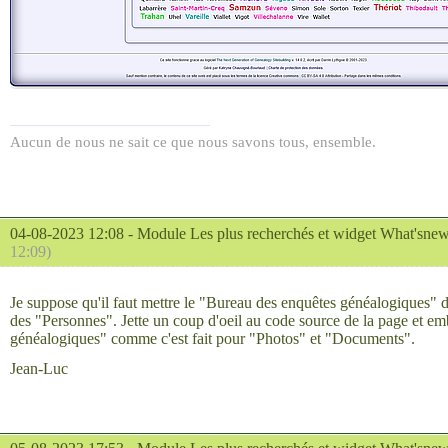
Aucun de nous ne sait ce que nous savons tous, ensemble.
04-08-2023 12:08 -
Module Les plus recherchés et widget What'sne
12:09)
Je suppose qu'il faut mettre le "Bureau des enquêtes généalogiques" da
des "Personnes". Jette un coup d'oeil au code source de la page et e
généalogiques" comme c'est fait pour "Photos" et "Documents".
Jean-Luc