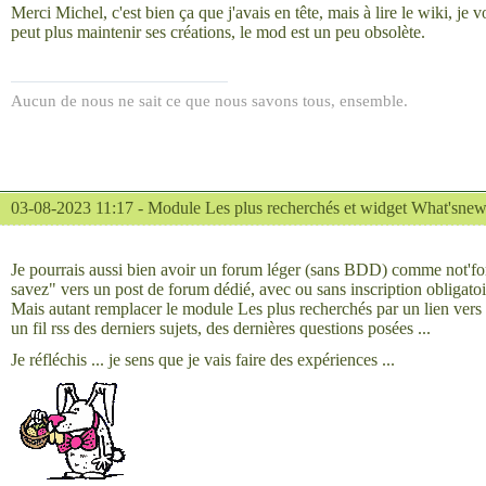
Merci Michel, c'est bien ça que j'avais en tête, mais à lire le wiki, je v
peut plus maintenir ses créations, le mod est un peu obsolète.
Aucun de nous ne sait ce que nous savons tous, ensemble.
03-08-2023 11:17 -
Module Les plus recherchés et widget What'sne
Je pourrais aussi bien avoir un forum léger (sans BDD) comme not'fo
savez" vers un post de forum dédié, avec ou sans inscription obligato
Mais autant remplacer le module Les plus recherchés par un lien vers
un fil rss des derniers sujets, des dernières questions posées ...
Je réfléchis ... je sens que je vais faire des expériences ...