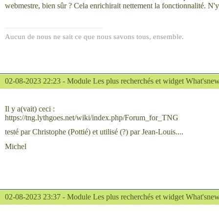
webmestre, bien sûr ? Cela enrichirait nettement la fonctionnalité. N
Aucun de nous ne sait ce que nous savons tous, ensemble.
02-08-2023 22:23 -
Module Les plus recherchés et widget What'sne
Il y a(vait) ceci :
https://tng.lythgoes.net/wiki/index.php/Forum_for_TNG
testé par Christophe (Pottié) et utilisé (?) par Jean-Louis....
Michel
02-08-2023 23:37 -
Module Les plus recherchés et widget What'sne