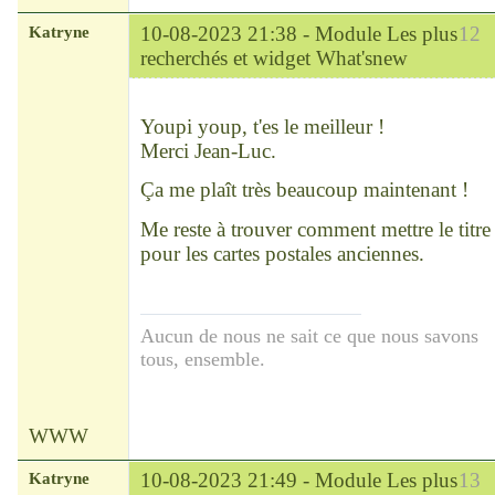
Katryne
10-08-2023 21:38 -
Module Les plus
12
recherchés et widget What'snew
Chef
Déconnecté
Youpi youp, t'es le meilleur !
Merci Jean-Luc.
Ça me plaît très beaucoup maintenant !
Me reste à trouver comment mettre le titre
pour les cartes postales anciennes.
Aucun de nous ne sait ce que nous savons
tous, ensemble.
WWW
Katryne
10-08-2023 21:49 -
Module Les plus
13