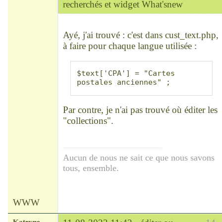
recherchés et widget What'snew
Chef
Déconnecté
Ayé, j'ai trouvé : c'est dans cust_text.php,
à faire pour chaque langue utilisée :
$text['CPA'] = "Cartes 
postales anciennes" ;
Par contre, je n'ai pas trouvé où éditer les
"collections".
Aucun de nous ne sait ce que nous savons
tous, ensemble.
WWW
Katryne