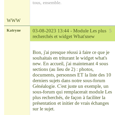
tous, ensemble.
WWW
Katryne
03-08-2023 13:44 -
Module Les plus
5
recherchés et widget What'snew
Chef
Déconnecté
Bon, j'ai presque réussi à faire ce que je
souhaitais en triturant le widget what's
new. En accueil, j'ai maintenant 4 sous
sections (au lieu de 2) : photos,
documents, personnes ET la liste des 10
derniers sujets dans notre sous-forum
Généalogie. C'est juste un exemple, un
sous-forum qui remplacerait module Les
plus recherchés, de façon à faciliter la
présentation et initier de vrais échanges
sur le sujet.