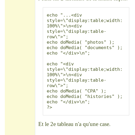
echo "...<div 
style=\"display:table;width:
100%\">\n<div 
style=\"display:table-
row\">";

echo doMedia( "photos" );

echo doMedia( "documents" );

echo "</div>\n";

echo "<div 
style=\"display:table;width:
100%\">\n<div 
style=\"display:table-
row\">";

echo doMedia( "CPA" );

echo doMedia( "histories" );

echo "</div>\n";

?>
Et le 2e tableau n'a qu'une case.