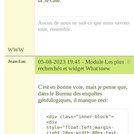
la 3e case.
Aucun de nous ne sait ce que nous savons
tous, ensemble.
WWW
Jean-Luc
05-08-2023 19:41 -
Module Les plus
8
recherchés et widget What'snew
Modérateur
Déconnecté
C'est en bonne voie, mais je pense que,
dans le Bureau des enquêtes
généalogiques, il manque ceci:
<div class="inner-block">
<div 
style="float:left;margin-
right:10px;width:80px;text-