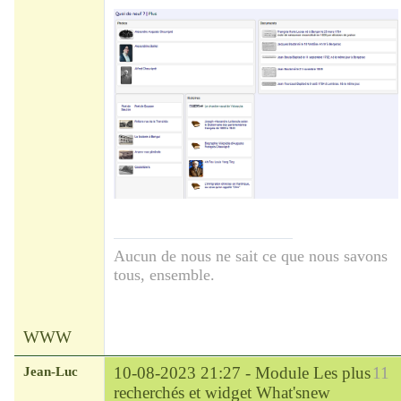
Aucun de nous ne sait ce que nous savons
tous, ensemble.
WWW
Jean-Luc
10-08-2023 21:27 -
Module Les plus
11
recherchés et widget What'snew