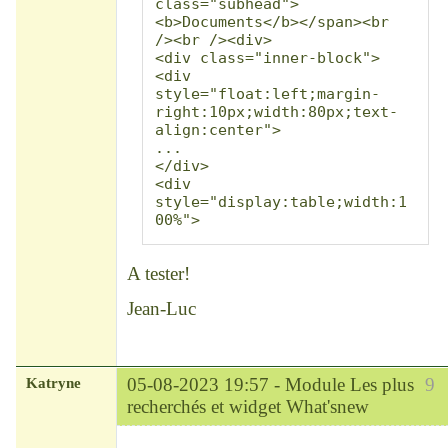
class="subhead">
<b>Documents</b></span><br 
/><br /><div>

<div class="inner-block">
<div 
style="float:left;margin-
right:10px;width:80px;text-
align:center">

...

</div>

<div 
style="display:table;width:1
00%">

<div style="display:table-
row"><div class="titlebox 
A tester!
tablediv"><span 
class="subhead">
Jean-Luc
<b>Personnes</b></span><br 
/><br />

<div class="inner-block">
<div 
style="float:left;margin-
Katryne
05-08-2023 19:57 -
Module Les plus
9
right:10px;width:80px;text-
recherchés et widget What'snew
align:center">

Chef
...
