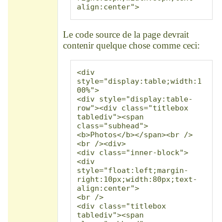
align:center">
Le code source de la page devrait
contenir quelque chose comme ceci:
<div 
style="display:table;width:1
00%">

<div style="display:table-
row"><div class="titlebox 
tablediv"><span 
class="subhead">
<b>Photos</b></span><br />
<br /><div>

<div class="inner-block">
<div 
style="float:left;margin-
right:10px;width:80px;text-
align:center">

<br />

<div class="titlebox 
tablediv"><span 