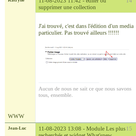
11-08-2023 11:42 -
éditer ou
14
supprimer une collection
Chef
Déconnecté
J'ai trouvé, c'est dans l'édition d'un media
particulier. Pas trouvé ailleurs !!!!!!
Aucun de nous ne sait ce que nous savons
tous, ensemble.
WWW
Jean-Luc
11-08-2023 13:08 -
Module Les plus
15
recherchés et widget What'snew