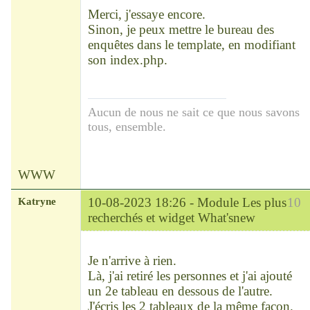
Déconnecté
</div>

Merci, j'essaye encore.
<br />

Sinon, je peux mettre le bureau des
<div class="titlebox 
tablediv"><span 
enquêtes dans le template, en modifiant
class="subhead"><b>Bureau 
son index.php.
des enquêtes 
généalogiques</b></span><br 
/><br />

<div class="inner-block">
Aucun de nous ne sait ce que nous savons
<div 
tous, ensemble.
style="float:left;margin-
right:10px;width:80px;text-
align:center">

<ul><li>...</li></ul></div>

WWW
</div>
Katryne
10-08-2023 18:26 -
Module Les plus
10
recherchés et widget What'snew
Chef
Déconnecté
Je n'arrive à rien.
Là, j'ai retiré les personnes et j'ai ajouté
un 2e tableau en dessous de l'autre.
J'écris les 2 tableaux de la même façon.