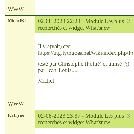
WWW
MichelKirsch
02-08-2023 22:23 -
Module Les plus
2
recherchés et widget What'snew
Chef
Déconnecté
Il y a(vait) ceci :
https://tng.lythgoes.net/wiki/index.php
testé par Christophe (Pottié) et utilisé (?)
par Jean-Louis....
Michel
WWW
Katryne
02-08-2023 23:37 -
Module Les plus
3
recherchés et widget What'snew
Chef