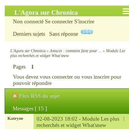
L'Agora sur Chronica
Non connecté
Se connecter
S'inscrire
Accueil
144
Derniers sujets
Sans réponse
Infos
Chercher
L'Agora sur Chronica
»
Astuces : comment faire pour ...
»
Module Les
plus recherchés et widget What'snew
S’inscrire
Pages
1
Vous devez
vous connecter
ou
vous inscrire
pour
Connexion
pouvoir répondre
Chronica : le site
Flux RSS du sujet
ChroniKat : les liens
Messages [ 15 ]
Katryne
02-08-2023 18:02 -
Module Les plus
1
CONTACT
recherchés et widget What'snew