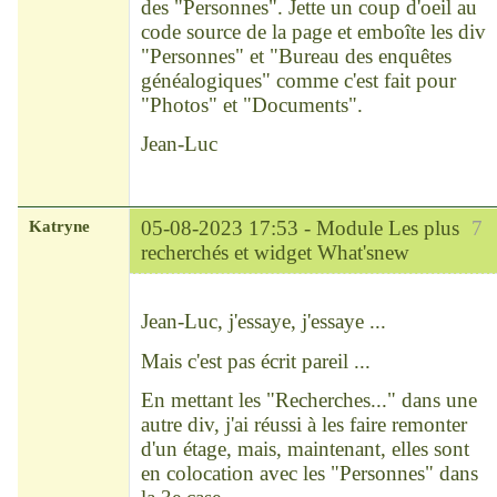
des "Personnes". Jette un coup d'oeil au
code source de la page et emboîte les div
"Personnes" et "Bureau des enquêtes
généalogiques" comme c'est fait pour
"Photos" et "Documents".
Jean-Luc
Katryne
05-08-2023 17:53 -
Module Les plus
7
recherchés et widget What'snew
Chef
Déconnecté
Jean-Luc, j'essaye, j'essaye ...
Mais c'est pas écrit pareil ...
En mettant les "Recherches..." dans une
autre div, j'ai réussi à les faire remonter
d'un étage, mais, maintenant, elles sont
en colocation avec les "Personnes" dans