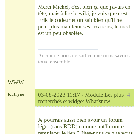
Déconnecté
Merci Michel, c'est bien ça que j'avais en
tête, mais à lire le wiki, je vois que c'est
Erik le codeur et on sait bien qu'il ne
peut plus maintenir ses créations, le mod
est un peu obsolète.
Aucun de nous ne sait ce que nous savons
tous, ensemble.
WWW
Katryne
03-08-2023 11:17 -
Module Les plus
4
recherchés et widget What'snew
Chef
Déconnecté
Je pourrais aussi bien avoir un forum
léger (sans BDD) comme not'forum et
remplacer le lien "Dites-nous ce que vous