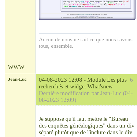
Aucun de nous ne sait ce que nous savons
tous, ensemble.
WWW
Jean-Luc
04-08-2023 12:08 -
Module Les plus
6
recherchés et widget What'snew
Dernière modification par Jean-Luc (04-
08-2023 12:09)
Modérateur
Déconnecté
Je suppose qu'il faut mettre le "Bureau
des enquêtes généalogiques" dans un div
séparé plutôt que de l'inclure dans le div