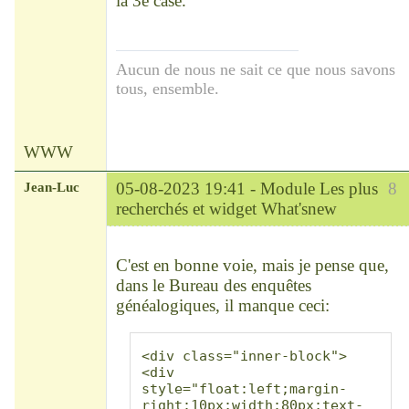
la 3e case.
Aucun de nous ne sait ce que nous savons
tous, ensemble.
WWW
Jean-Luc
05-08-2023 19:41 -
Module Les plus
8
recherchés et widget What'snew
Modérateur
Déconnecté
C'est en bonne voie, mais je pense que,
dans le Bureau des enquêtes
généalogiques, il manque ceci:
<div class="inner-block">
<div 
style="float:left;margin-
right:10px;width:80px;text-