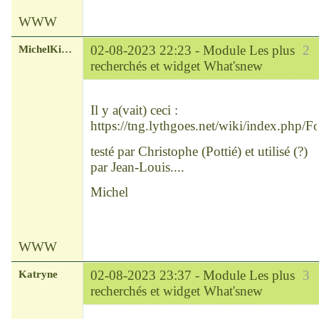
WWW
MichelKirsch
02-08-2023 22:23 -
Module Les plus
2
recherchés et widget What'snew
Chef
Déconnecté
Il y a(vait) ceci :
https://tng.lythgoes.net/wiki/index.php
testé par Christophe (Pottié) et utilisé (?)
par Jean-Louis....
Michel
WWW
Katryne
02-08-2023 23:37 -
Module Les plus
3
recherchés et widget What'snew
Chef