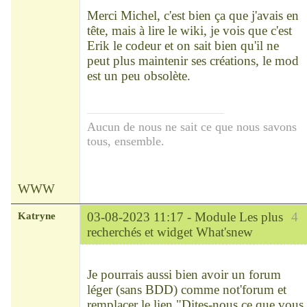
Déconnecté
Merci Michel, c'est bien ça que j'avais en
tête, mais à lire le wiki, je vois que c'est
Erik le codeur et on sait bien qu'il ne
peut plus maintenir ses créations, le mod
est un peu obsolète.
Aucun de nous ne sait ce que nous savons
tous, ensemble.
WWW
Katryne
03-08-2023 11:17 -
Module Les plus
4
recherchés et widget What'snew
Chef
Déconnecté
Je pourrais aussi bien avoir un forum
léger (sans BDD) comme not'forum et
remplacer le lien "Dites-nous ce que vous