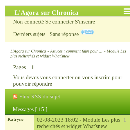
L'Agora sur Chronica
Non connecté
Se connecter
S'inscrire
Accueil
144
Derniers sujets
Sans réponse
Infos
Chercher
L'Agora sur Chronica
»
Astuces : comment faire pour ...
»
Module Les
plus recherchés et widget What'snew
S’inscrire
Pages
1
Vous devez
vous connecter
ou
vous inscrire
pour
Connexion
pouvoir répondre
Chronica : le site
Flux RSS du sujet
ChroniKat : les liens
Messages [ 15 ]
Katryne
02-08-2023 18:02 -
Module Les plus
1
CONTACT
recherchés et widget What'snew