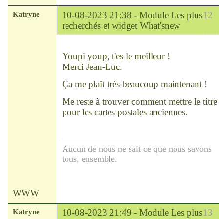
Katryne
10-08-2023 21:38 -
Module Les plus
12
recherchés et widget What'snew
Chef
Déconnecté
Youpi youp, t'es le meilleur !
Merci Jean-Luc.
Ça me plaît très beaucoup maintenant !
Me reste à trouver comment mettre le titre
pour les cartes postales anciennes.
Aucun de nous ne sait ce que nous savons
tous, ensemble.
WWW
Katryne
10-08-2023 21:49 -
Module Les plus
13