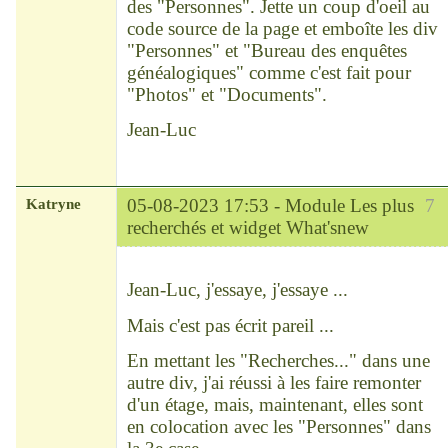
des "Personnes". Jette un coup d'oeil au
code source de la page et emboîte les div
"Personnes" et "Bureau des enquêtes
généalogiques" comme c'est fait pour
"Photos" et "Documents".
Jean-Luc
Katryne
05-08-2023 17:53 -
Module Les plus
7
recherchés et widget What'snew
Chef
Déconnecté
Jean-Luc, j'essaye, j'essaye ...
Mais c'est pas écrit pareil ...
En mettant les "Recherches..." dans une
autre div, j'ai réussi à les faire remonter
d'un étage, mais, maintenant, elles sont
en colocation avec les "Personnes" dans