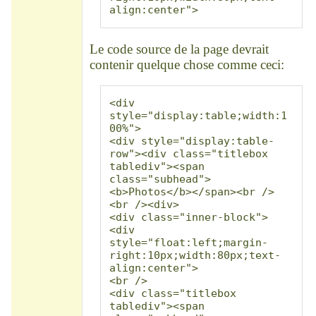
align:center">
Le code source de la page devrait
contenir quelque chose comme ceci:
<div 
style="display:table;width:1
00%">

<div style="display:table-
row"><div class="titlebox 
tablediv"><span 
class="subhead">
<b>Photos</b></span><br />
<br /><div>

<div class="inner-block">
<div 
style="float:left;margin-
right:10px;width:80px;text-
align:center">

<br />

<div class="titlebox 
tablediv"><span 