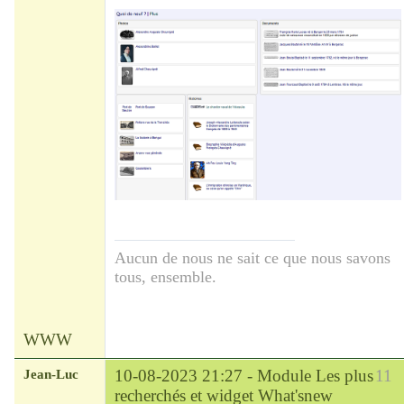
Aucun de nous ne sait ce que nous savons
tous, ensemble.
WWW
Jean-Luc
10-08-2023 21:27 -
Module Les plus
11
recherchés et widget What'snew