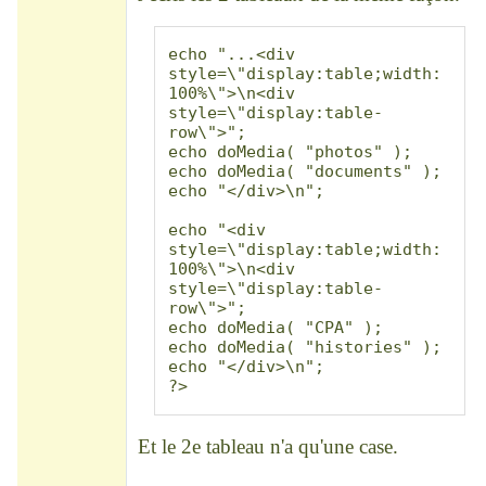
echo "...<div 
style=\"display:table;width:
100%\">\n<div 
style=\"display:table-
row\">";

echo doMedia( "photos" );

echo doMedia( "documents" );

echo "</div>\n";

echo "<div 
style=\"display:table;width:
100%\">\n<div 
style=\"display:table-
row\">";

echo doMedia( "CPA" );

echo doMedia( "histories" );

echo "</div>\n";

?>
Et le 2e tableau n'a qu'une case.