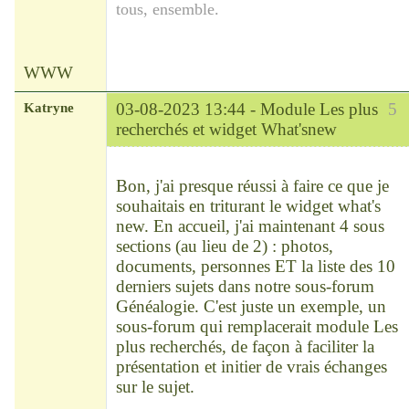
tous, ensemble.
WWW
Katryne
03-08-2023 13:44 -
Module Les plus
5
recherchés et widget What'snew
Chef
Déconnecté
Bon, j'ai presque réussi à faire ce que je
souhaitais en triturant le widget what's
new. En accueil, j'ai maintenant 4 sous
sections (au lieu de 2) : photos,
documents, personnes ET la liste des 10
derniers sujets dans notre sous-forum
Généalogie. C'est juste un exemple, un
sous-forum qui remplacerait module Les
plus recherchés, de façon à faciliter la
présentation et initier de vrais échanges
sur le sujet.