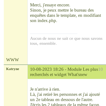
Déconnecté
</div>

Merci, j'essaye encore.
<br />

Sinon, je peux mettre le bureau des
<div class="titlebox 
tablediv"><span 
enquêtes dans le template, en modifiant
class="subhead"><b>Bureau 
son index.php.
des enquêtes 
généalogiques</b></span><br 
/><br />

<div class="inner-block">
Aucun de nous ne sait ce que nous savons
<div 
tous, ensemble.
style="float:left;margin-
right:10px;width:80px;text-
align:center">

<ul><li>...</li></ul></div>

WWW
</div>
Katryne
10-08-2023 18:26 -
Module Les plus
10
recherchés et widget What'snew
Chef
Déconnecté
Je n'arrive à rien.
Là, j'ai retiré les personnes et j'ai ajouté
un 2e tableau en dessous de l'autre.
J'écris les 2 tableaux de la même façon.