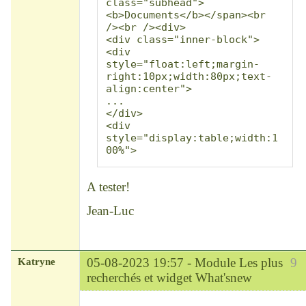
class="subhead">
<b>Documents</b></span><br 
/><br /><div>

<div class="inner-block">
<div 
style="float:left;margin-
right:10px;width:80px;text-
align:center">

...

</div>

<div 
style="display:table;width:1
00%">

<div style="display:table-
row"><div class="titlebox 
A tester!
tablediv"><span 
class="subhead">
Jean-Luc
<b>Personnes</b></span><br 
/><br />

<div class="inner-block">
<div 
style="float:left;margin-
Katryne
05-08-2023 19:57 -
Module Les plus
9
right:10px;width:80px;text-
recherchés et widget What'snew
align:center">

Chef
...
