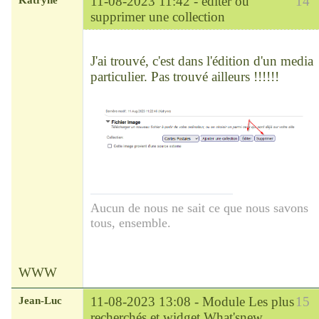
11-08-2023 11:42 -
éditer ou
14
supprimer une collection
Chef
Déconnecté
J'ai trouvé, c'est dans l'édition d'un media
particulier. Pas trouvé ailleurs !!!!!!
Aucun de nous ne sait ce que nous savons
tous, ensemble.
WWW
Jean-Luc
11-08-2023 13:08 -
Module Les plus
15
recherchés et widget What'snew