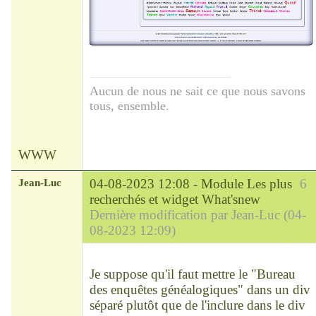
Aucun de nous ne sait ce que nous savons
tous, ensemble.
WWW
Jean-Luc
04-08-2023 12:08 -
Module Les plus
6
recherchés et widget What'snew
Dernière modification par Jean-Luc (04-
08-2023 12:09)
Modérateur
Déconnecté
Je suppose qu'il faut mettre le "Bureau
des enquêtes généalogiques" dans un div
séparé plutôt que de l'inclure dans le div