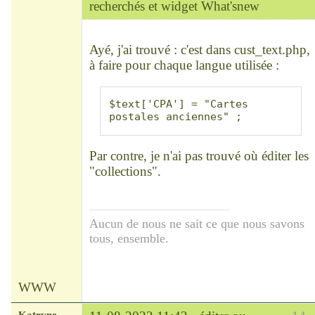
recherchés et widget What'snew
Chef
Déconnecté
Ayé, j'ai trouvé : c'est dans cust_text.php,
à faire pour chaque langue utilisée :
$text['CPA'] = "Cartes 
postales anciennes" ;
Par contre, je n'ai pas trouvé où éditer les
"collections".
Aucun de nous ne sait ce que nous savons
tous, ensemble.
WWW
Katryne